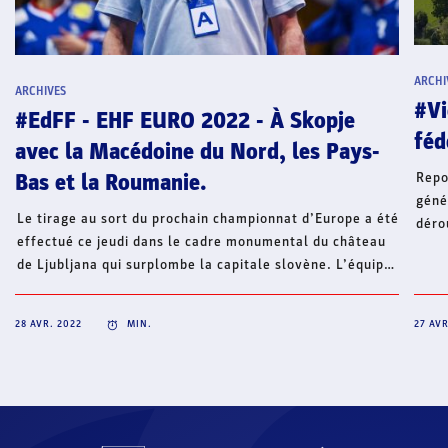
ARCHI
ARCHIVES
#Vi
#EdFF - EHF EURO 2022 - À Skopje
féd
avec la Macédoine du Nord, les Pays-
Repo
Bas et la Roumanie.
géné
Le tirage au sort du prochain championnat d’Europe a été
déro
effectué ce jeudi dans le cadre monumental du château
29 a
de Ljubljana qui surplombe la capitale slovène. L’équipe
(com
de France disputera le tour préliminaire à Skopje avec
mari
l’un des trois pays hôtes de la compétition, la Macédoine
2019
28 AVR. 2022
MIN.
27 AVR
du Nord, ainsi que les Pays-Bas et la Roumanie.