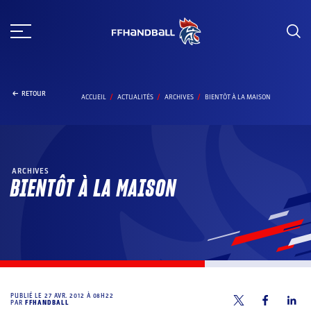
Aller
au
contenu
RETOUR
ACCUEIL
ACTUALITÉS
ARCHIVES
BIENTÔT À LA MAISON
ARCHIVES
BIENTÔT À LA MAISON
PUBLIÉ LE
27 AVR. 2012 À 08H22
PAR
FFHANDBALL