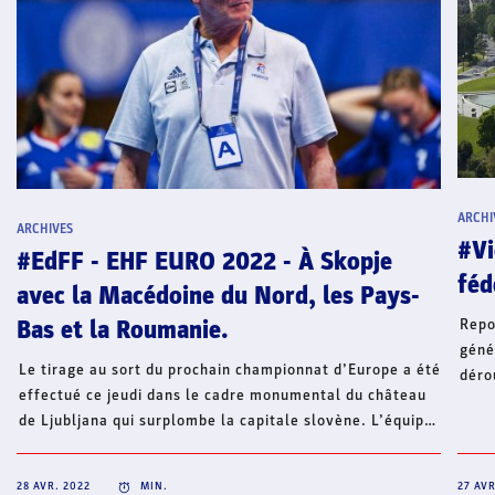
ARCHI
ARCHIVES
#Vi
#EdFF - EHF EURO 2022 - À Skopje
féd
avec la Macédoine du Nord, les Pays-
Repo
Bas et la Roumanie.
géné
Le tirage au sort du prochain championnat d’Europe a été
déro
effectué ce jeudi dans le cadre monumental du château
29 a
de Ljubljana qui surplombe la capitale slovène. L’équipe
(com
de France disputera le tour préliminaire à Skopje avec
mari
l’un des trois pays hôtes de la compétition, la Macédoine
2019
28 AVR. 2022
MIN.
27 AVR