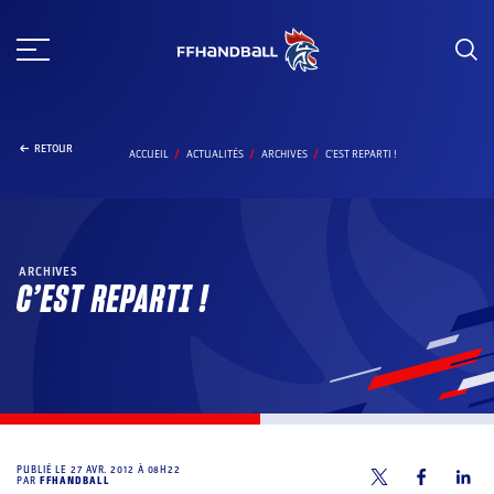
Aller
au
contenu
RETOUR
ACCUEIL
ACTUALITÉS
ARCHIVES
C'EST REPARTI !
ARCHIVES
C’EST REPARTI !
PUBLIÉ LE
27 AVR. 2012 À 08H22
PAR
FFHANDBALL