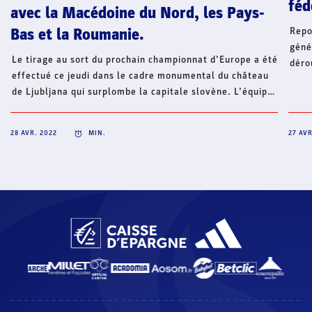
féd
avec la Macédoine du Nord, les Pays-
Repo
Bas et la Roumanie.
géné
Le tirage au sort du prochain championnat d’Europe a été
déro
effectué ce jeudi dans le cadre monumental du château
29 a
de Ljubljana qui surplombe la capitale slovène. L’équipe
(com
de France disputera le tour préliminaire à Skopje avec
mari
l’un des trois pays hôtes de la compétition, la Macédoine
2019
28 AVR. 2022
MIN.
27 AVR
du Nord, ainsi que les Pays-Bas et la Roumanie.