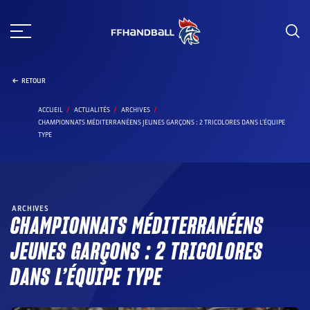
Aller
au
contenu
RETOUR
ACCUEIL
ACTUALITÉS
ARCHIVES
CHAMPIONNATS MÉDITERRANÉENS JEUNES GARÇONS : 2 TRICOLORES DANS L'ÉQUIPE
TYPE
ARCHIVES
CHAMPIONNATS MÉDITERRANÉENS
JEUNES GARÇONS : 2 TRICOLORES
DANS L’ÉQUIPE TYPE