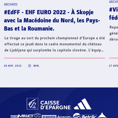
ARCHI
ARCHIVES
#Vi
#EdFF - EHF EURO 2022 - À Skopje
féd
avec la Macédoine du Nord, les Pays-
Repo
Bas et la Roumanie.
géné
Le tirage au sort du prochain championnat d’Europe a été
déro
effectué ce jeudi dans le cadre monumental du château
29 a
de Ljubljana qui surplombe la capitale slovène. L’équipe
(com
de France disputera le tour préliminaire à Skopje avec
mari
l’un des trois pays hôtes de la compétition, la Macédoine
2019
28 AVR. 2022
MIN.
27 AVR
du Nord, ainsi que les Pays-Bas et la Roumanie.