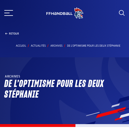
Aller
au
contenu
RETOUR
ACCUEIL
ACTUALITÉS
ARCHIVES
DE L'OPTIMISME POUR LES DEUX STÉPHANIE
ARCHIVES
DE L’OPTIMISME POUR LES DEUX
STÉPHANIE