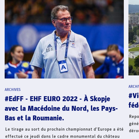
ARCHI
ARCHIVES
#Vi
#EdFF - EHF EURO 2022 - À Skopje
féd
avec la Macédoine du Nord, les Pays-
Repo
Bas et la Roumanie.
géné
Le tirage au sort du prochain championnat d’Europe a été
déro
effectué ce jeudi dans le cadre monumental du château
29 a