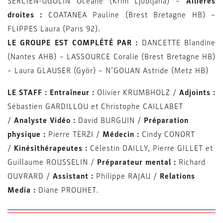
SERCIEN-UGOLIN Océane (Krim Ljubljana) –
Ailières
droites :
COATANEA Pauline (Brest Bretagne HB) –
FLIPPES Laura (Paris 92).
LE GROUPE EST COMPLÉTÉ PAR :
DANCETTE Blandine
(Nantes AHB) – LASSOURCE Coralie (Brest Bretagne HB)
– Laura GLAUSER (Györ) – N’GOUAN Astride (Metz HB)
LE STAFF : Entraîneur :
Olivier KRUMBHOLZ /
Adjoints :
Sébastien GARDILLOU et Christophe CAILLABET
/
Analyste Vidéo :
David BURGUIN /
Préparation
physique :
Pierre TERZI /
Médecin :
Cindy CONORT
/
Kinésithérapeutes :
Célestin DAILLY, Pierre GILLET et
Guillaume ROUSSELIN /
Préparateur mental :
Richard
OUVRARD /
Assistant :
Philippe RAJAU /
Relations
Media :
Diane PROUHET.