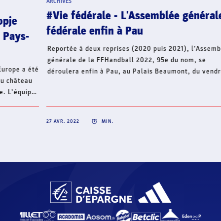
#Ed
ARCHIVES
#Vie fédérale - L'Assemblée générale
bie
fédérale enfin à Pau
En m
l’éq
Reportée à deux reprises (2020 puis 2021), l’Assemblée
tout
générale de la FFHandball 2022, 95e du nom, se
son 
déroulera enfin à Pau, au Palais Beaumont, du vendredi
29 au samedi 30 avril. Les représentants des territoires
(comités et ligues) de France métropolitaine et ultra-
marine seront tous rassemblés, une première depuis
2019 et la dernière A.G. en présentiel.
27 AVR. 2022
MIN.
25 AVR