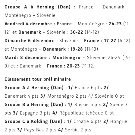
Groupe A à Herning (Dan) :
France –
Danemark –
Monténégro – Slovénie
Vendredi 4 décembre : France
– Monténégro :
24-23
(11-
12) et
Danemark
– Slovénie :
30-22
(14-12)
Dimanche 6 décembre :
Slovénie –
France : 17-27
(6-12)
et
Monténégro –
Danemark : 19-28
(11-13)
Mardi 8 décembre :
Monténégro
– Slovénie 26-25 (15-
9) et
:
Danemark –
France : 20-23
(11-12)
Classement tour préliminaire
Groupe A à Herning (Dan) : 1/
France 6 pts
2/
Danemark 4 pts
3/
Monténégro 2 pts 4/ Slovénie 0 pt
Groupe B à Herning (Dan) : 1/
Russie 6 pts
2/
Suède 3
pts
3/
Espagne 3 pts
4/
République tchèque 0 pt
Groupe C à Kolding (Dan) : 1/
Croatie 6 pts
2/
Hongrie
2 pts
3/
Pays-Bas 2 pts
4/
Serbie 2 pts