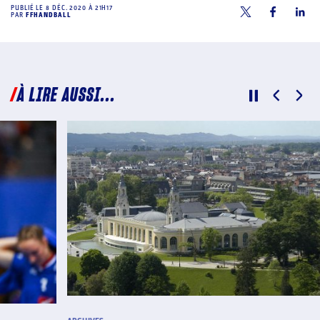
PUBLIÉ LE
8 DÉC. 2020 À 21H17
PAR
FFHANDBALL
À LIRE AUSSI...
ARCHI