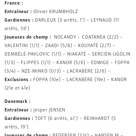
France :
Entraîneur :
Olivier KRUMBHOLZ
Gardiennes :
DARLEUX (3 arrêts, 1’) – LEYNAUD (11
arrêts, 59’)
Joueuses de champ :
NOCANDY – COATANEA (2/2) –
VALENTINI (1/1) – ZAADI (5/8) – KOUYATÉ (2/7) –
DEMBÉLÉ-PAVLOVIC (1/1) – NIAKATÉ – SERCIEN-UGOLIN
(1/3) – FLIPPES (1/1) – KANOR (5/6) – EDWIGE – FOPPA
(3/4) – NZE-MINKO (0/3) – LACRABÈRE (2/6) –
Exclusions :
FOPPA (10e) – LACRABÈRE (19e) – KANOR
(21e et 41e)
Danemark :
Entraîneur :
Jesper JENSEN
Gardiennes :
TOFT (6 arrêts, 41’) – REINHARDT (5
arrêts, 19’)
Joueuses de champ :
PEDERSEN (2/4) – HANSEN M –