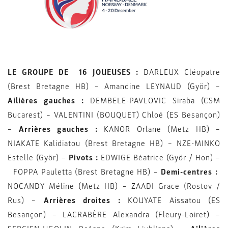
LE GROUPE DE 16 JOUEUSES :
DARLEUX Cléopatre
(Brest Bretagne HB) – Amandine LEYNAUD (Györ) –
Ailières gauches :
DEMBELE-PAVLOVIC Siraba (CSM
Bucarest) – VALENTINI (BOUQUET) Chloé (ES Besançon)
–
Arrières gauches :
KANOR Orlane (Metz HB) –
NIAKATE Kalidiatou (Brest Bretagne HB) – NZE-MINKO
Estelle (Györ) –
Pivots :
EDWIGE Béatrice (Györ / Hon) –
FOPPA Pauletta (Brest Bretagne HB) –
Demi-centres :
NOCANDY Méline (Metz HB) – ZAADI Grace (Rostov /
Rus) –
Arrières droites :
KOUYATE Aissatou (ES
Besançon) – LACRABÈRE Alexandra (Fleury-Loiret) –