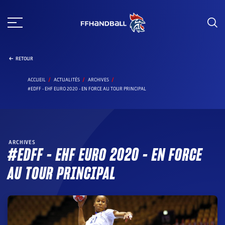
Aller
au
contenu
RETOUR
ACCUEIL
ACTUALITÉS
ARCHIVES
#EDFF - EHF EURO 2020 - EN FORCE AU TOUR PRINCIPAL
ARCHIVES
#EDFF – EHF EURO 2020 – EN FORCE
AU TOUR PRINCIPAL