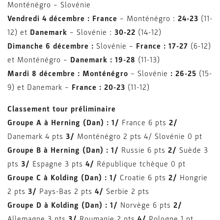
Monténégro – Slovénie
Vendredi 4 décembre : France
– Monténégro :
24-23
(11-
12) et
Danemark
– Slovénie :
30-22
(14-12)
Dimanche 6 décembre :
Slovénie –
France : 17-27
(6-12)
et
Monténégro –
Danemark : 19-28
(11-13)
Mardi 8 décembre :
Monténégro
– Slovénie
: 26-25
(15-
9) et
Danemark –
France : 20-23
(11-12)
Classement tour préliminaire
Groupe A à Herning (Dan) : 1/
France 6 pts
2/
Danemark 4 pts
3/
Monténégro 2 pts 4/ Slovénie 0 pt
Groupe B à Herning (Dan) : 1/
Russie 6 pts
2/
Suède 3
pts
3/
Espagne 3 pts
4/
République tchèque 0 pt
Groupe C à Kolding (Dan) : 1/
Croatie 6 pts
2/
Hongrie
2 pts
3/
Pays-Bas 2 pts
4/
Serbie 2 pts
Groupe D à Kolding (Dan) : 1/
Norvège 6 pts
2/
Allemagne 3 pts
3/
Roumanie 2 pts
4/
Pologne 1 pt