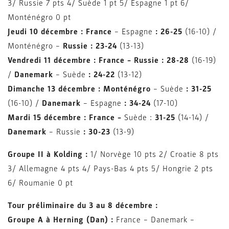
3/ Russie 7 pts 4/ Suède 1 pt 5/ Espagne 1 pt 6/
Monténégro 0 pt
Jeudi 10 décembre : France
– Espagne
: 26-25
(16-10) /
Monténégro –
Russie : 23-24
(13-13)
Vendredi 11 décembre : France – Russie : 28-28
(16-19)
/
Danemark
– Suède
: 24-22
(13-12)
Dimanche 13 décembre : Monténégro
– Suède
: 31-25
(16-10)
/
Danemark
– Espagne
: 34-24
(17-10)
Mardi 15 décembre :
France –
Suède :
31-25
(14-14) /
Danemark
– Russie
: 30-23
(13-9)
Groupe II à Kolding :
1/ Norvège 10 pts 2/ Croatie 8 pts
3/ Allemagne 4 pts 4/ Pays-Bas 4 pts
5/ Hongrie 2 pts
6/ Roumanie 0 pt
Tour préliminaire du 3 au 8 décembre :
Groupe A à Herning (Dan) :
France –
Danemark –