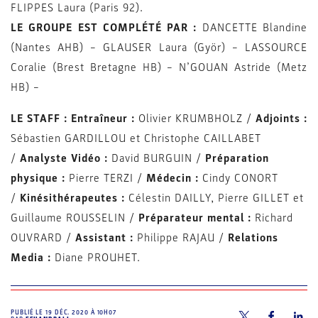
FLIPPES Laura (Paris 92).
LE GROUPE EST COMPLÉTÉ PAR :
DANCETTE Blandine
(Nantes AHB) – GLAUSER
Laura (Györ) – LASSOURCE
Coralie (Brest Bretagne HB) – N’GOUAN Astride (Metz
HB) –
LE STAFF : Entraîneur :
Olivier KRUMBHOLZ /
Adjoints :
Sébastien GARDILLOU et Christophe CAILLABET
/
Analyste Vidéo :
David BURGUIN /
Préparation
physique :
Pierre TERZI /
Médecin :
Cindy CONORT
/
Kinésithérapeutes :
Célestin DAILLY, Pierre GILLET et
Guillaume ROUSSELIN /
Préparateur mental :
Richard
OUVRARD /
Assistant :
Philippe RAJAU /
Relations
Media :
Diane PROUHET.
PUBLIÉ LE
19 DÉC. 2020 À 10H07