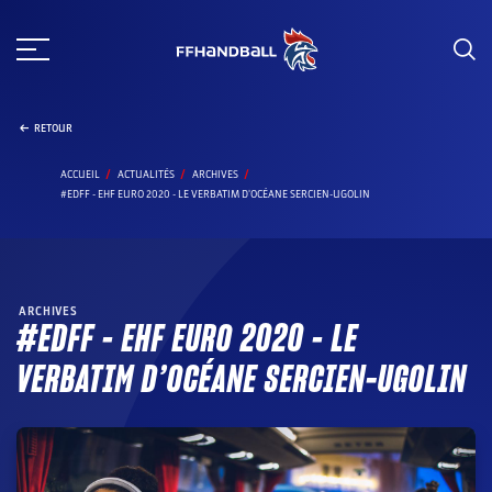
Aller
au
contenu
RETOUR
ACCUEIL
ACTUALITÉS
ARCHIVES
#EDFF - EHF EURO 2020 - LE VERBATIM D'OCÉANE SERCIEN-UGOLIN
ARCHIVES
#EDFF – EHF EURO 2020 – LE
VERBATIM D’OCÉANE SERCIEN-UGOLIN