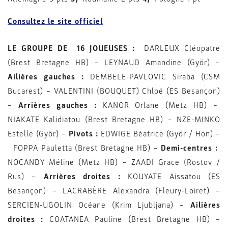
Consultez le site officiel
LE GROUPE DE 16 JOUEUSES :
DARLEUX Cléopatre
(Brest Bretagne HB) – LEYNAUD Amandine (Györ) –
Ailières gauches :
DEMBELE-PAVLOVIC Siraba (CSM
Bucarest) – VALENTINI (BOUQUET) Chloé (ES Besançon)
–
Arrières gauches :
KANOR Orlane (Metz HB) –
NIAKATE Kalidiatou (Brest Bretagne HB) – NZE-MINKO
Estelle (Györ) –
Pivots :
EDWIGE Béatrice (Györ / Hon) –
FOPPA Pauletta (Brest Bretagne HB) –
Demi-centres :
NOCANDY Méline (Metz HB) – ZAADI Grace (Rostov /
Rus) –
Arrières droites :
KOUYATE Aissatou (ES
Besançon) – LACRABÈRE Alexandra (Fleury-Loiret) –
SERCIEN-UGOLIN Océane (Krim Ljubljana) –
Ailières
droites :
COATANEA Pauline (Brest Bretagne HB) –