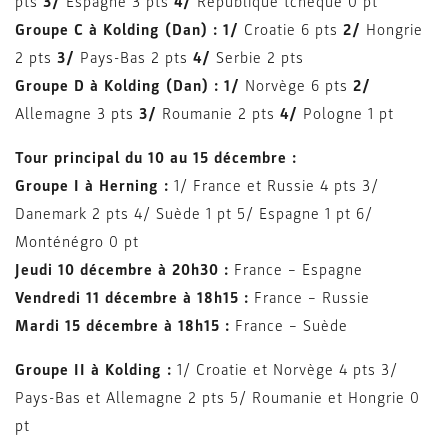
pts
3/
Espagne 3 pts
4/
République tchèque 0 pt
Groupe C à Kolding (Dan) : 1/
Croatie 6 pts
2/
Hongrie
2 pts
3/
Pays-Bas 2 pts
4/
Serbie 2 pts
Groupe D à Kolding (Dan) : 1/
Norvège 6 pts
2/
Allemagne 3 pts
3/
Roumanie 2 pts
4/
Pologne 1 pt
Tour principal du 10 au 15 décembre :
Groupe I à Herning :
1/ France et Russie 4 pts 3/
Danemark 2 pts 4/ Suède 1 pt 5/ Espagne 1 pt 6/
Monténégro 0 pt
Jeudi 10 décembre à 20h30 :
France – Espagne
Vendredi 11 décembre à 18h15 :
France – Russie
Mardi 15 décembre à 18h15 :
France – Suède
Groupe II à Kolding :
1/ Croatie et Norvège 4 pts 3/
Pays-Bas et
Allemagne 2 pts 5/ Roumanie et Hongrie 0
pt