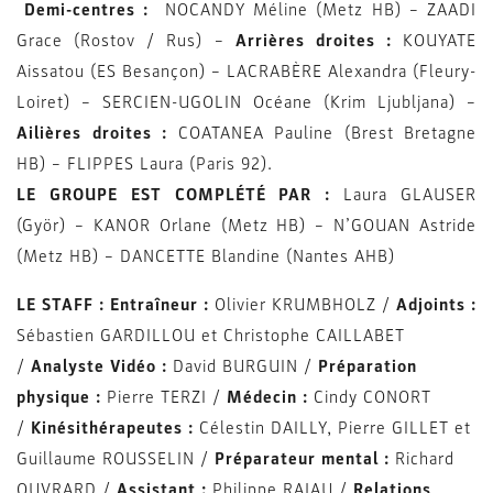
Demi-centres :
NOCANDY Méline (Metz HB) – ZAADI
Grace (Rostov / Rus) –
Arrières droites :
KOUYATE
Aissatou (ES Besançon) – LACRABÈRE Alexandra (Fleury-
Loiret) – SERCIEN-UGOLIN Océane (Krim Ljubljana) –
Ailières droites :
COATANEA Pauline (Brest Bretagne
HB) – FLIPPES Laura (Paris 92).
LE GROUPE EST COMPLÉTÉ PAR :
Laura GLAUSER
(Györ) – KANOR Orlane (Metz HB) – N’GOUAN Astride
(Metz HB) – DANCETTE Blandine (Nantes AHB)
LE STAFF : Entraîneur :
Olivier KRUMBHOLZ /
Adjoints :
Sébastien GARDILLOU et Christophe CAILLABET
/
Analyste Vidéo :
David BURGUIN /
Préparation
physique :
Pierre TERZI /
Médecin :
Cindy CONORT
/
Kinésithérapeutes :
Célestin DAILLY, Pierre GILLET et
Guillaume ROUSSELIN /
Préparateur mental :
Richard
OUVRARD /
Assistant :
Philippe RAJAU /
Relations