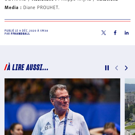
Media :
Diane PROUHET.
PUBLIÉ LE
9 DÉC. 2020 À 17H38
PAR
FFHANDBALL
À LIRE AUSSI...