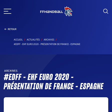
Aller
au
contenu
RETOUR
ACCUEIL
ACTUALITÉS
ARCHIVES
#EDFF - EHF EURO 2020 - PRÉSENTATION DE FRANCE - ESPAGNE
ARCHIVES
#EDFF – EHF EURO 2020 –
PRÉSENTATION DE FRANCE – ESPAGNE