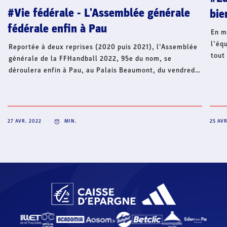
#Vie fédérale - L'Assemblée générale
bie
fédérale enfin à Pau
En m
l’éq
Reportée à deux reprises (2020 puis 2021), l’Assemblée
tout
générale de la FFHandball 2022, 95e du nom, se
son 
déroulera enfin à Pau, au Palais Beaumont, du vendredi
29 au samedi 30 avril. Les représentants des territoires
(comités et ligues) de France métropolitaine et ultra-
marine seront tous rassemblés, une première depuis
2019 et la dernière A.G. en présentiel.
27 AVR. 2022
MIN.
25 AVR