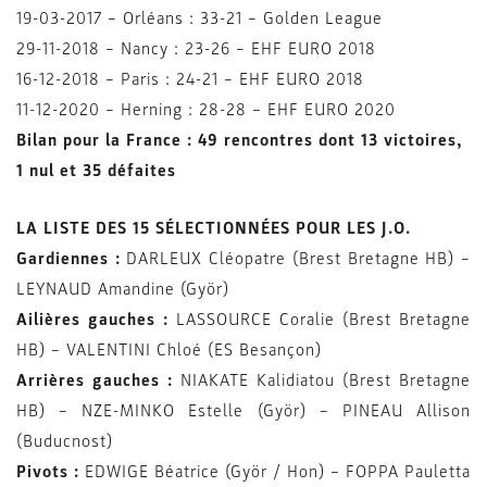
19-03-2017 – Orléans : 33-21 – Golden League
29-11-2018 – Nancy : 23-26 – EHF EURO 2018
16-12-2018 – Paris : 24-21 – EHF EURO 2018
11-12-2020 – Herning : 28-28 – EHF EURO 2020
Bilan pour la France : 49 rencontres dont 13 victoires,
1 nul et 35 défaites
LA LISTE DES 15 SÉLECTIONNÉES POUR LES J.O.
Gardiennes :
DARLEUX Cléopatre (Brest Bretagne HB) –
LEYNAUD Amandine (Györ)
Ailières gauches :
LASSOURCE Coralie (Brest Bretagne
HB) – VALENTINI Chloé (ES Besançon)
Arrières gauches :
NIAKATE Kalidiatou (Brest Bretagne
HB) – NZE-MINKO Estelle (Györ) – PINEAU Allison
(Buducnost)
Pivots :
EDWIGE Béatrice (Györ / Hon) – FOPPA Pauletta