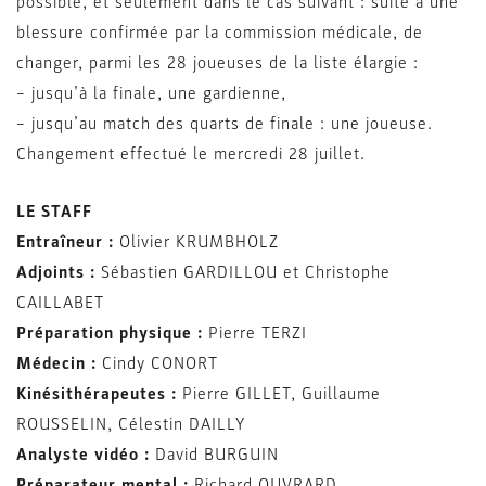
possible, et seulement dans le cas suivant : suite à une
blessure confirmée par la commission médicale, de
changer, parmi les 28 joueuses de la liste élargie :
– jusqu’à la finale, une gardienne,
– jusqu’au match des quarts de finale : une joueuse.
Changement effectué le mercredi 28 juillet.
LE STAFF
Entraîneur :
Olivier KRUMBHOLZ
Adjoints :
Sébastien GARDILLOU et Christophe
CAILLABET
Préparation physique :
Pierre TERZI
Médecin :
Cindy CONORT
Kinésithérapeutes :
Pierre GILLET, Guillaume
ROUSSELIN, Célestin DAILLY
Analyste vidéo :
David BURGUIN
Préparateur mental :
Richard OUVRARD