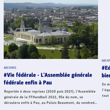
ARCHI
#Ed
ARCHIVES
#Vie fédérale - L'Assemblée générale
bie
fédérale enfin à Pau
En m
l’éq
Reportée à deux reprises (2020 puis 2021), l’Assemblée
tout
générale de la FFHandball 2022, 95e du nom, se
son 
déroulera enfin à Pau, au Palais Beaumont, du vendredi
29 au samedi 30 avril. Les représentants des territoires