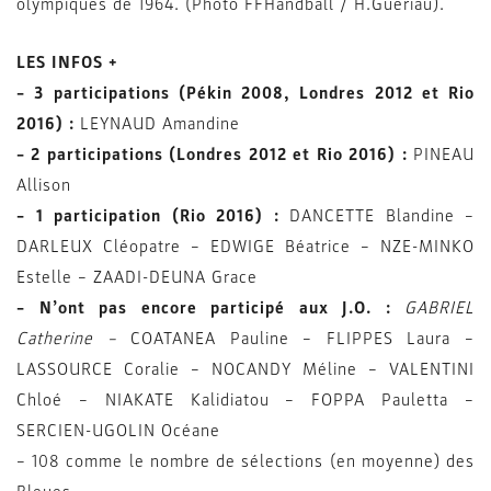
olympiques de 1964. (Photo FFHandball / H.Guériau).
LES INFOS +
– 3 participations (Pékin 2008, Londres 2012 et Rio
2016) :
LEYNAUD Amandine
– 2 participations (Londres 2012 et Rio 2016) :
PINEAU
Allison
– 1 participation (Rio 2016) :
DANCETTE Blandine –
DARLEUX Cléopatre – EDWIGE Béatrice – NZE-MINKO
Estelle – ZAADI-DEUNA Grace
– N’ont pas encore participé aux J.O. :
GABRIEL
Catherine –
COATANEA Pauline – FLIPPES Laura –
LASSOURCE Coralie – NOCANDY Méline – VALENTINI
Chloé – NIAKATE Kalidiatou – FOPPA Pauletta –
SERCIEN-UGOLIN Océane
– 108 comme le nombre de sélections (en moyenne) des