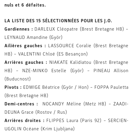
nuls et 6 défaites.
LA LISTE DES 15 SÉLECTIONNÉES POUR LES J.O.
Gardiennes :
DARLEUX Cléopatre (Brest Bretagne HB) –
LEYNAUD Amandine (Györ)
Ailières gauches :
LASSOURCE Coralie (Brest Bretagne
HB) – VALENTINI Chloé (ES Besançon)
Arrières gauches :
NIAKATE Kalidiatou (Brest Bretagne
HB) – NZE-MINKO Estelle (Györ) – PINEAU Allison
(Buducnost)
Pivots :
EDWIGE Béatrice (Györ / Hon) – FOPPA Pauletta
(Brest Bretagne HB)
Demi-centres :
NOCANDY Méline (Metz HB) – ZAADI-
DEUNA Grace (Rostov / Rus)
Arrières droites :
FLIPPES Laura (Paris 92) – SERCIEN-
UGOLIN Océane (Krim Ljubljana)