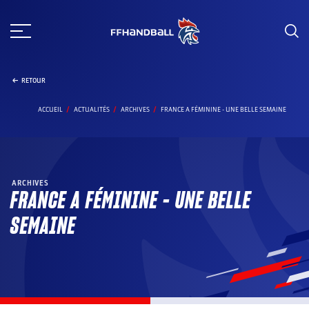
Aller
au
contenu
RETOUR
ACCUEIL
ACTUALITÉS
ARCHIVES
FRANCE A FÉMININE - UNE BELLE SEMAINE
ARCHIVES
FRANCE A FÉMININE – UNE BELLE
SEMAINE