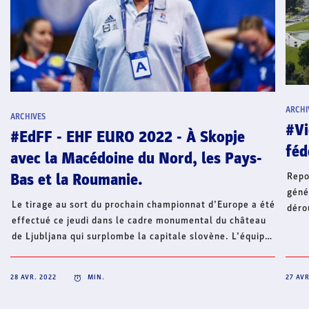
ARCHI
ARCHIVES
#Vi
#EdFF - EHF EURO 2022 - À Skopje
féd
avec la Macédoine du Nord, les Pays-
Repo
Bas et la Roumanie.
géné
Le tirage au sort du prochain championnat d’Europe a été
déro
effectué ce jeudi dans le cadre monumental du château
29 a
de Ljubljana qui surplombe la capitale slovène. L’équipe
(com
de France disputera le tour préliminaire à Skopje avec
mari
l’un des trois pays hôtes de la compétition, la Macédoine
2019
28 AVR. 2022
MIN.
27 AVR
du Nord, ainsi que les Pays-Bas et la Roumanie.