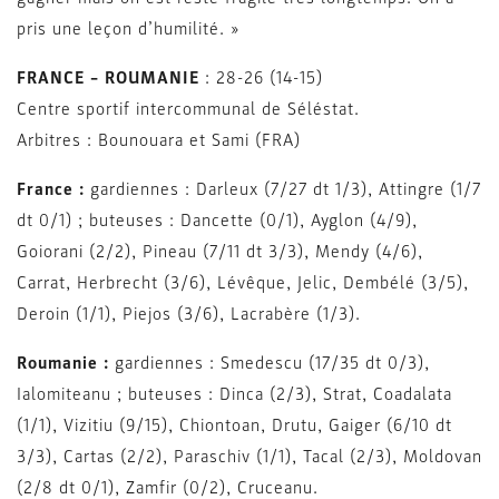
pris une leçon d’humilité. »
FRANCE – ROUMANIE
: 28-26 (14-15)
Centre sportif intercommunal de Séléstat.
Arbitres : Bounouara et Sami (FRA)
France :
gardiennes : Darleux (7/27 dt 1/3), Attingre (1/7
dt 0/1) ; buteuses : Dancette (0/1), Ayglon (4/9),
Goiorani (2/2), Pineau (7/11 dt 3/3), Mendy (4/6),
Carrat, Herbrecht (3/6), Lévêque, Jelic, Dembélé (3/5),
Deroin (1/1), Piejos (3/6), Lacrabère (1/3).
Roumanie :
gardiennes : Smedescu (17/35 dt 0/3),
Ialomiteanu ; buteuses : Dinca (2/3), Strat, Coadalata
(1/1), Vizitiu (9/15), Chiontoan, Drutu, Gaiger (6/10 dt
3/3), Cartas (2/2), Paraschiv (1/1), Tacal (2/3), Moldovan
(2/8 dt 0/1), Zamfir (0/2), Cruceanu.