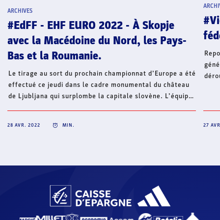
ARCHI
ARCHIVES
#Vi
#EdFF - EHF EURO 2022 - À Skopje
féd
avec la Macédoine du Nord, les Pays-
Repo
Bas et la Roumanie.
géné
Le tirage au sort du prochain championnat d’Europe a été
déro
effectué ce jeudi dans le cadre monumental du château
29 a
de Ljubljana qui surplombe la capitale slovène. L’équipe
(com
de France disputera le tour préliminaire à Skopje avec
mari
l’un des trois pays hôtes de la compétition, la Macédoine
2019
28 AVR. 2022
MIN.
27 AVR
du Nord, ainsi que les Pays-Bas et la Roumanie.