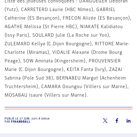
Liste des joueuses convoquées : DANGUEGER Deborah
(Yutz), CARRETERO Laurie (HBC Nîmes), GABRIEL
Catherine (ES Besançon), FRECON Alizée (ES Besançon),
AGATHE Mélissa (St Pierre HBC), NIAKATE Kalidiatou
(Issy Paris), SOULARD Julie (La Roche sur Yon),
ZULEMARO Kellya (C.Dijon Bourgogne), RITTORE Marie-
Charlotte (Miramas), VIDALIE Alexane (Drome Bourg
Peage), SOW Aminata (Kingersheim), PROUVENSIER
Marie (C.Dijon Bourgogne), KEITA Fanta (Ivry), ZAZAI
Sabrina (Pole Sud 38), BERNABEU Margot (Achenheim
Truchtersheim), CAMARA Doungou (Villiers sur Marne),
MOSABAU Isaure (Villers sur Marne).
PUBLIÉ LE
27 JUIN. 2011 À 10H46
PAR
FFHANDBALL