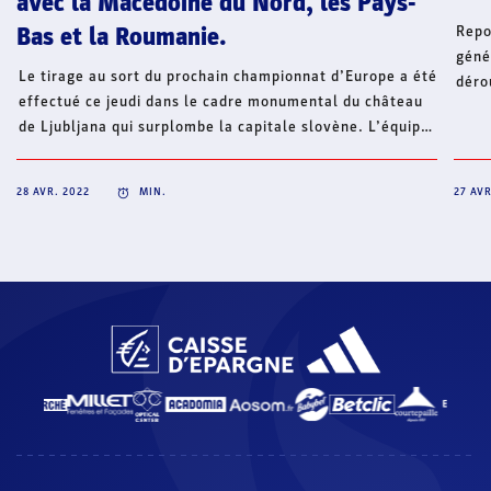
avec la Macédoine du Nord, les Pays-
Repo
Bas et la Roumanie.
géné
Le tirage au sort du prochain championnat d’Europe a été
déro
effectué ce jeudi dans le cadre monumental du château
29 a
de Ljubljana qui surplombe la capitale slovène. L’équipe
(com
de France disputera le tour préliminaire à Skopje avec
mari
l’un des trois pays hôtes de la compétition, la Macédoine
2019
28 AVR. 2022
MIN.
27 AVR
du Nord, ainsi que les Pays-Bas et la Roumanie.