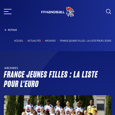
Aller
au
contenu
RETOUR
ACCUEIL
ACTUALITÉS
ARCHIVES
FRANCE JEUNES FILLES : LA LISTE POUR L’EURO
ARCHIVES
FRANCE JEUNES FILLES : LA LISTE
POUR L’EURO