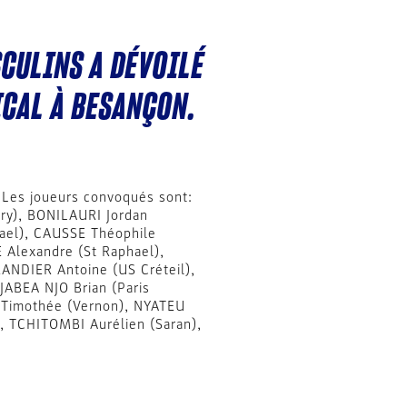
SCULINS A DÉVOILÉ
ICAL À BESANÇON.
. Les joueurs convoqués sont:
vry), BONILAURI Jordan
hael), CAUSSE Théophile
Alexandre (St Raphael),
ANDIER Antoine (US Créteil),
ABEA NJO Brian (Paris
 Timothée (Vernon), NYATEU
, TCHITOMBI Aurélien (Saran),