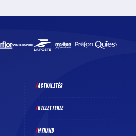
aux Docks Océane. Un match à suivre en direct sur
beIN SPORTS 3 et sur la Chaîne l’Équipe.
ACTUALITÉS
BILLETTERIE
MYHAND
E