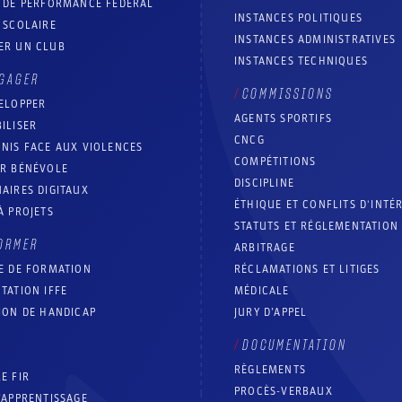
T DE PERFORMANCE FÉDÉRAL
INSTANCES POLITIQUES
 SCOLAIRE
INSTANCES ADMINISTRATIVES
ER UN CLUB
INSTANCES TECHNIQUES
GAGER
COMMISSIONS
ELOPPER
AGENTS SPORTIFS
ILISER
CNCG
NIS FACE AUX VIOLENCES
COMPÉTITIONS
IR BÉNÉVOLE
DISCIPLINE
AIRES DIGITAUX
ÉTHIQUE ET CONFLITS D'INTÉ
À PROJETS
STATUTS ET RÉGLEMENTATION
ORMER
ARBITRAGE
E DE FORMATION
RÉCLAMATIONS ET LITIGES
TATION IFFE
MÉDICALE
ION DE HANDICAP
JURY D’APPEL
DOCUMENTATION
RÈGLEMENTS
E FIR
PROCÈS-VERBAUX
’APPRENTISSAGE