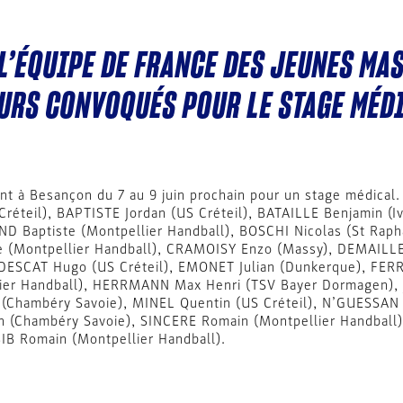
 L’ÉQUIPE DE FRANCE DES JEUNES MA
EURS CONVOQUÉS POUR LE STAGE MÉD
nt à Besançon du 7 au 9 juin prochain pour un stage médical
éteil), BAPTISTE Jordan (US Créteil), BATAILLE Benjamin (I
D Baptiste (Montpellier Handball), BOSCHI Nicolas (St Rap
(Montpellier Handball), CRAMOISY Enzo (Massy), DEMAILLE 
 DESCAT Hugo (US Créteil), EMONET Julian (Dunkerque), FERR
er Handball), HERRMANN Max Henri (TSV Bayer Dormagen), J
(Chambéry Savoie), MINEL Quentin (US Créteil), N’GUESSAN
n (Chambéry Savoie), SINCERE Romain (Montpellier Handball)
IB Romain (Montpellier Handball).