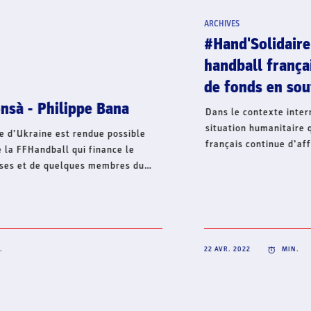
ARCHIVES
#Hand'Solidaire - La famille du
handball français lance une collecte
de fonds en soutien à l’Ukraine
Dans le contexte international actuel et face à la
situation humanitaire qui s’aggrave, le handball
français continue d’affirmer son soutien à l’Ukraine et
lance, ce jour, une collecte de fonds à travers sa
Fondation Hand’Solidaire. Cet élan de solidarité
mobilise toute la famille du handball français et
s’inscrit en complément de la volonté de créer une
dynamique collective solidaire sur l’ensemble du
territoire, pour un soutien fraternel à l’Ukraine.
22 AVR. 2022
MIN.