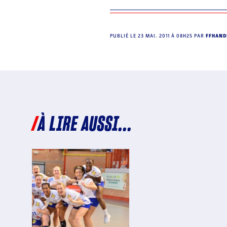
PUBLIÉ LE
23 MAI. 2011 À 08H25
PAR
FFHAND
À LIRE AUSSI...