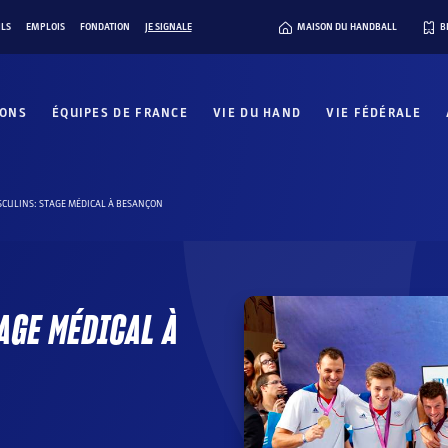
ILS
EMPLOIS
FONDATION
JE SIGNALE
MAISON DU HANDBALL
B
IONS
ÉQUIPES DE FRANCE
VIE DU HAND
VIE FÉDÉRALE
CULINS: STAGE MÉDICAL À BESANÇON
AGE MÉDICAL À