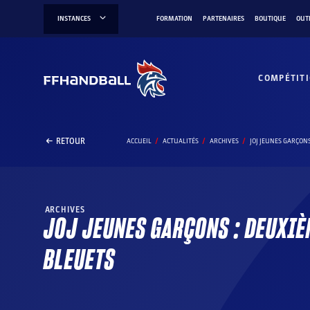
Aller
INSTANCES
FORMATION
PARTENAIRES
BOUTIQUE
OUT
au
contenu
COMPÉTIT
RETOUR
ACCUEIL
ACTUALITÉS
ARCHIVES
JOJ JEUNES GARÇONS
ARCHIVES
JOJ JEUNES GARÇONS : DEUXIÈ
BLEUETS