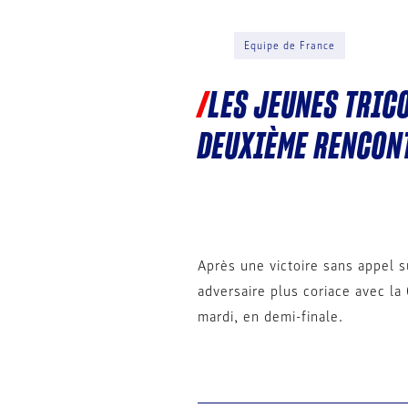
Equipe de France
LES JEUNES TRIC
DEUXIÈME RENCONT
Après une victoire sans appel s
adversaire plus coriace avec la
mardi, en demi-finale.