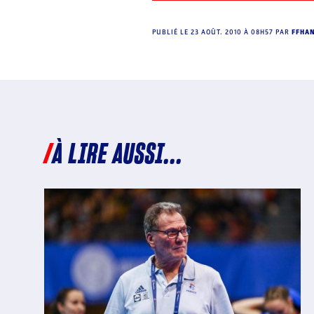
PUBLIÉ LE
23 AOÛT. 2010 À 08H57
PAR
FFHA
À LIRE AUSSI...