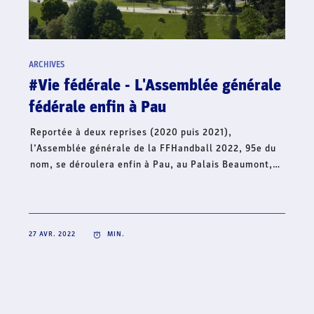
ARCHIVES
#Hand'Solidaire - La famille du
handball français lance une collecte
de fonds en soutien à l’Ukraine
Dans le contexte international actuel et face à la
situation humanitaire qui s’aggrave, le handball
français continue d’affirmer son soutien à l’Ukraine et
lance, ce jour, une collecte de fonds à travers sa
Fondation Hand’Solidaire. Cet élan de solidarité
mobilise toute la famille du handball français et
s’inscrit en complément de la volonté de créer une
dynamique collective solidaire sur l’ensemble du
territoire, pour un soutien fraternel à l’Ukraine.
22 AVR. 2022
MIN.