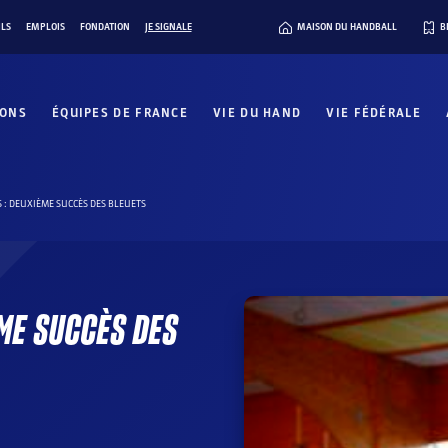
ILS
EMPLOIS
FONDATION
JE SIGNALE
MAISON DU HANDBALL
B
IONS
ÉQUIPES DE FRANCE
VIE DU HAND
VIE FÉDÉRALE
 : DEUXIÈME SUCCÈS DES BLEUETS
ME SUCCÈS DES