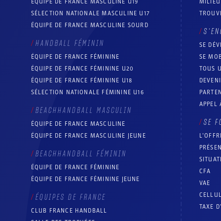
ÉQUIPE DE FRANCE MASCULINE U19
MILIEU
SÉLECTION NATIONALE MASCULINE U17
TROUV
ÉQUIPE DE FRANCE MASCULINE SOURD
S’EN
HANDBALL FÉMININ
SE DÉV
ÉQUIPE DE FRANCE FÉMININE
SE MOB
ÉQUIPE DE FRANCE FÉMININE U20
TOUS U
ÉQUIPE DE FRANCE FÉMININE U18
DEVEN
SÉLECTION NATIONALE FÉMININE U16
PARTEN
APPEL 
BEACHHANDBALL MASCULIN
SE F
ÉQUIPE DE FRANCE MASCULINE
ÉQUIPE DE FRANCE MASCULINE JEUNE
L’OFFR
PRÉSEN
BEACHHANDBALL FÉMININ
SITUAT
ÉQUIPE DE FRANCE FÉMININE
CFA
ÉQUIPE DE FRANCE FÉMININE JEUNE
VAE
CELLUL
ÉQUIPES DE FRANCE
TAXE D
CLUB FRANCE HANDBALL