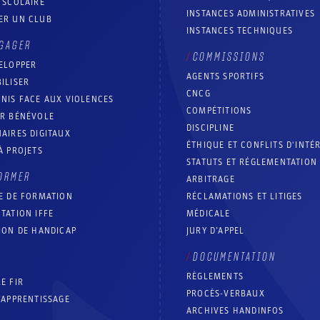
 SCOLAIRE
INSTANCES ADMINISTRATIVES
ER UN CLUB
INSTANCES TECHNIQUES
GAGER
COMMISSIONS
ELOPPER
AGENTS SPORTIFS
ILISER
CNCG
NIS FACE AUX VIOLENCES
COMPÉTITIONS
IR BÉNÉVOLE
DISCIPLINE
AIRES DIGITAUX
ÉTHIQUE ET CONFLITS D'INTÉ
À PROJETS
STATUTS ET RÉGLEMENTATION
ORMER
ARBITRAGE
E DE FORMATION
RÉCLAMATIONS ET LITIGES
TATION IFFE
MÉDICALE
ION DE HANDICAP
JURY D’APPEL
DOCUMENTATION
RÈGLEMENTS
E FIR
PROCÈS-VERBAUX
’APPRENTISSAGE
ARCHIVES HANDINFOS