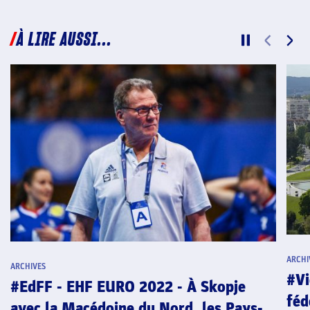
À LIRE AUSSI...
ARCHI
ARCHIVES
#Vi
#EdFF - EHF EURO 2022 - À Skopje
féd
avec la Macédoine du Nord, les Pays-