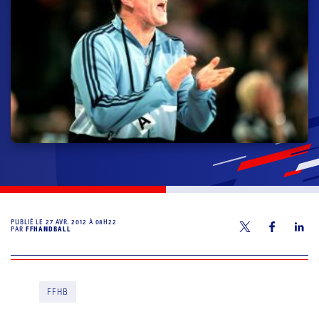
PUBLIÉ LE
27 AVR. 2012 À 08H22
PAR
FFHANDBALL
FFHB