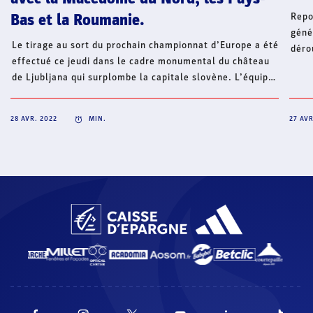
Repo
Bas et la Roumanie.
géné
Le tirage au sort du prochain championnat d’Europe a été
déro
effectué ce jeudi dans le cadre monumental du château
29 a
de Ljubljana qui surplombe la capitale slovène. L’équipe
(com
de France disputera le tour préliminaire à Skopje avec
mari
l’un des trois pays hôtes de la compétition, la Macédoine
2019
28 AVR. 2022
MIN.
27 AVR
du Nord, ainsi que les Pays-Bas et la Roumanie.