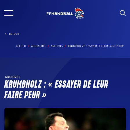
Aller
au
contenu
RETOUR
ACCUEIL
ACTUALITÉS
ARCHIVES
KRUMBHOLZ : "ESSAYER DE LEUR FAIRE PEUR"
ARCHIVES
KRUMBHOLZ : « ESSAYER DE LEUR
FAIRE PEUR »