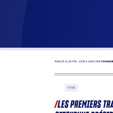
PUBLIÉ LE
26 FÉV. 2018 À 14H51
PAR
FFHAND
FFHB
LES PREMIERS TR