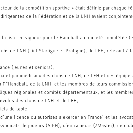
acteur de la compétition sportive » était définie par chaque fé
 dirigeantes de la Fédération et de la LNH avaient conjointem
t, la liste en vigueur pour le Handball a donc été complétée (
lubs de LNH (Lidl Starligue et Proligue), de LFH, relevant à l
ance (jeunes et seniors),
aux et paramédicaux des clubs de LNH, de LFH et des équipes
 la FFHandball, de la LNH, et les membres de leurs commissio
es ligues régionales et comités départementaux, et les membr
énévoles des clubs de LNH et de LFH,
iels de table,
s d’une licence ou autorisés à exercer en France) et les avoca
s syndicats de joueurs (AJPH), d’entraineurs (7Master), de c