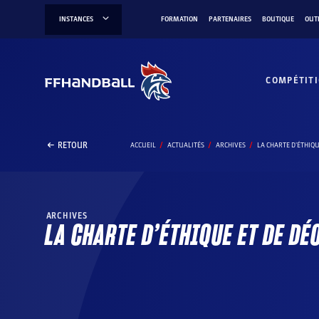
Aller
INSTANCES
FORMATION
PARTENAIRES
BOUTIQUE
OUT
au
contenu
COMPÉTIT
RETOUR
ACCUEIL
ACTUALITÉS
ARCHIVES
LA CHARTE D'ÉTHIQ
ARCHIVES
LA CHARTE D’ÉTHIQUE ET DE D