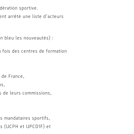
dération sportive.
ent arrêté une liste d’acteurs
en bleu les nouveautés) :
a fois des centres de formation
 de France,
ns,
es de leurs commissions,
ts mandataires sportifs,
lubs (UCPH et UPCD1F) et