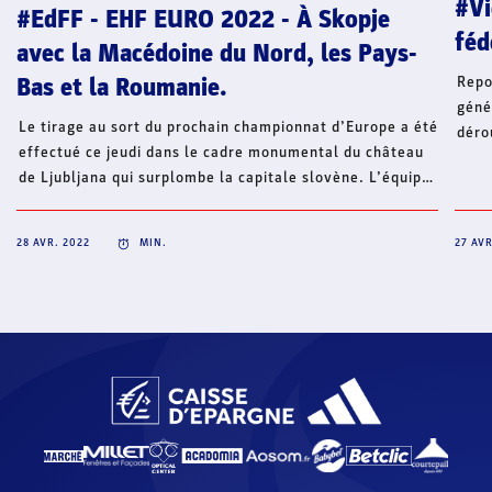
#Vi
#EdFF - EHF EURO 2022 - À Skopje
féd
avec la Macédoine du Nord, les Pays-
Repo
Bas et la Roumanie.
géné
Le tirage au sort du prochain championnat d’Europe a été
déro
effectué ce jeudi dans le cadre monumental du château
29 a
de Ljubljana qui surplombe la capitale slovène. L’équipe
(com
de France disputera le tour préliminaire à Skopje avec
mari
l’un des trois pays hôtes de la compétition, la Macédoine
2019
28 AVR. 2022
MIN.
27 AVR
du Nord, ainsi que les Pays-Bas et la Roumanie.