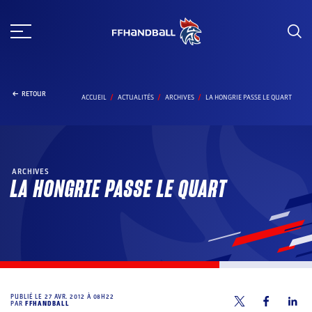
Aller
au
contenu
RETOUR
ACCUEIL
ACTUALITÉS
ARCHIVES
LA HONGRIE PASSE LE QUART
ARCHIVES
LA HONGRIE PASSE LE QUART
PUBLIÉ LE
27 AVR. 2012 À 08H22
PAR
FFHANDBALL