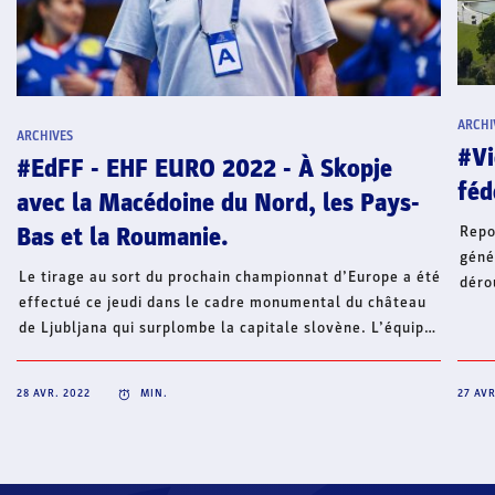
ARCHI
ARCHIVES
#Vi
#EdFF - EHF EURO 2022 - À Skopje
féd
avec la Macédoine du Nord, les Pays-
Repo
Bas et la Roumanie.
géné
Le tirage au sort du prochain championnat d’Europe a été
déro
effectué ce jeudi dans le cadre monumental du château
29 a
de Ljubljana qui surplombe la capitale slovène. L’équipe
(com
de France disputera le tour préliminaire à Skopje avec
mari
l’un des trois pays hôtes de la compétition, la Macédoine
2019
28 AVR. 2022
MIN.
27 AVR
du Nord, ainsi que les Pays-Bas et la Roumanie.