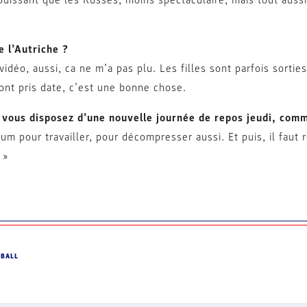
puissant que les Russes, moins spectaculaire, mais tout aussi
e l’Autriche ?
 vidéo, aussi, ca ne m’a pas plu. Les filles sont parfois sortie
 ont pris date, c’est une bonne chose.
 vous disposez d’une nouvelle journée de repos jeudi, comm
imum pour travailler, pour décompresser aussi. Et puis, il faut
 »
DBALL