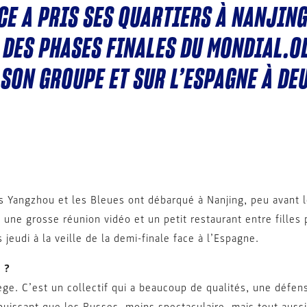
NCE A PRIS SES QUARTIERS À NANJIN
E DES PHASES FINALES DU MONDIAL.
 SON GROUPE ET SUR L’ESPAGNE À DE
s Yangzhou et les Bleues ont débarqué à Nanjing, peu avant 
, une grosse réunion vidéo et un petit restaurant entre fille
 jeudi à la veille de la demi-finale face à l’Espagne.
 ?
ge. C’est un collectif qui a beaucoup de qualités, une défen