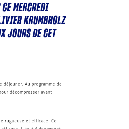
G CE MERCREDI
OLIVIER KRUMBHOLZ
UX JOURS DE CET
le déjeuner. Au programme de
s pour décompresser avant
se rugueuse et efficace. Ce