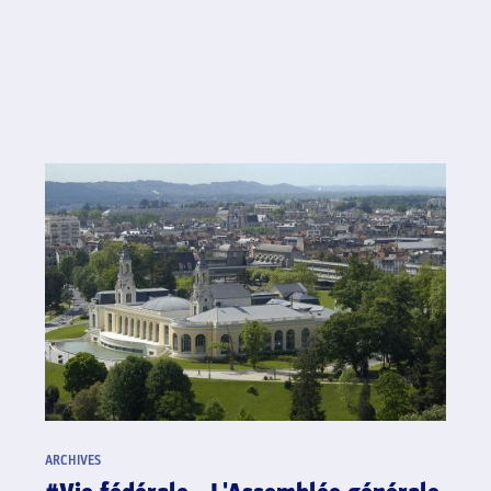
ARCHIVES
#Hand'Solidaire - La famille du
handball français lance une collecte
de fonds en soutien à l’Ukraine