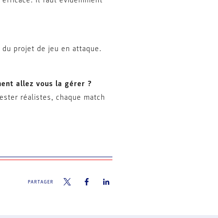
 efficace. Il faut évidemment
s du projet de jeu en attaque.
ent allez vous la gérer ?
 rester réalistes, chaque match
PARTAGER