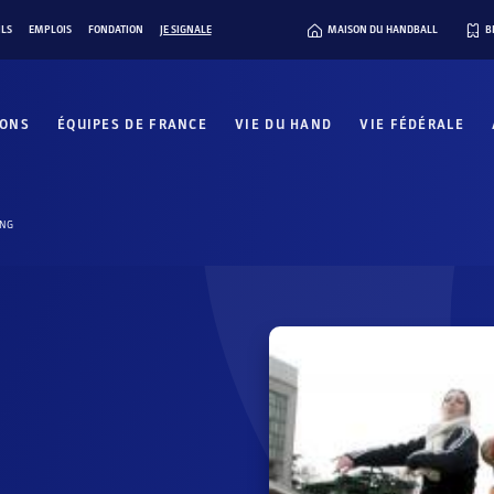
ILS
EMPLOIS
FONDATION
JE SIGNALE
MAISON DU HANDBALL
B
IONS
ÉQUIPES DE FRANCE
VIE DU HAND
VIE FÉDÉRALE
ING