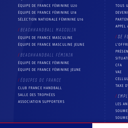
ÉQUIPE DE FRANCE FÉMININE U20
TOUS U
ÉQUIPE DE FRANCE FÉMININE U18
DEVEN
SÉLECTION NATIONALE FÉMININE U16
PARTEN
APPEL 
BEACHHANDBALL MASCULIN
SE F
ÉQUIPE DE FRANCE MASCULINE
ÉQUIPE DE FRANCE MASCULINE JEUNE
L’OFFR
PRÉSEN
BEACHHANDBALL FÉMININ
SITUAT
ÉQUIPE DE FRANCE FÉMININE
CFA
ÉQUIPE DE FRANCE FÉMININE JEUNE
VAE
CELLUL
ÉQUIPES DE FRANCE
TAXE D
CLUB FRANCE HANDBALL
SALLE DES TROPHÉES
EMP
ASSOCIATION SUPPORTERS
LES A
SOUME
SOUME