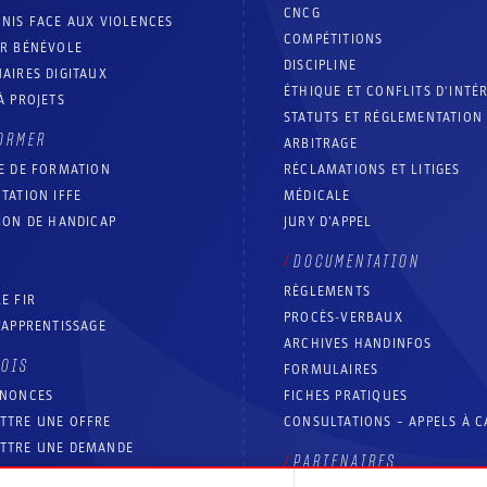
CNCG
NIS FACE AUX VIOLENCES
COMPÉTITIONS
IR BÉNÉVOLE
DISCIPLINE
AIRES DIGITAUX
ÉTHIQUE ET CONFLITS D'INTÉ
À PROJETS
STATUTS ET RÉGLEMENTATION
ORMER
ARBITRAGE
E DE FORMATION
RÉCLAMATIONS ET LITIGES
TATION IFFE
MÉDICALE
ION DE HANDICAP
JURY D’APPEL
DOCUMENTATION
RÈGLEMENTS
E FIR
PROCÈS-VERBAUX
’APPRENTISSAGE
ARCHIVES HANDINFOS
LOIS
FORMULAIRES
NNONCES
FICHES PRATIQUES
TTRE UNE OFFRE
CONSULTATIONS – APPELS À 
TTRE UNE DEMANDE
PARTENAIRES