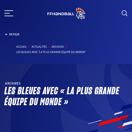
Aller
au
contenu
RETOUR
ACCUEIL
ACTUALITÉS
ARCHIVES
LES BLEUES AVEC "LA PLUS GRANDE ÉQUIPE DU MONDE"
ARCHIVES
LES BLEUES AVEC « LA PLUS GRANDE
ÉQUIPE DU MONDE »