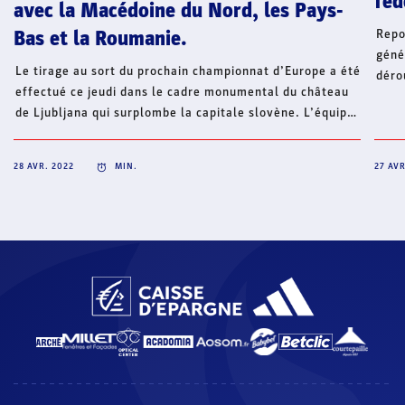
féd
avec la Macédoine du Nord, les Pays-
Repo
Bas et la Roumanie.
géné
Le tirage au sort du prochain championnat d’Europe a été
déro
effectué ce jeudi dans le cadre monumental du château
29 a
de Ljubljana qui surplombe la capitale slovène. L’équipe
(com
de France disputera le tour préliminaire à Skopje avec
mari
l’un des trois pays hôtes de la compétition, la Macédoine
2019
28 AVR. 2022
MIN.
27 AVR
du Nord, ainsi que les Pays-Bas et la Roumanie.