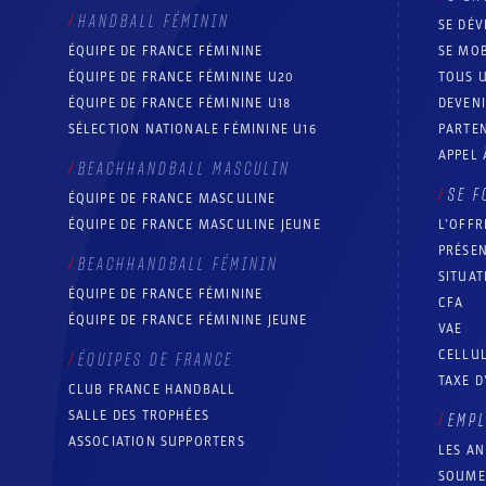
HANDBALL FÉMININ
SE DÉV
ÉQUIPE DE FRANCE FÉMININE
SE MOB
ÉQUIPE DE FRANCE FÉMININE U20
TOUS U
ÉQUIPE DE FRANCE FÉMININE U18
DEVEN
SÉLECTION NATIONALE FÉMININE U16
PARTEN
APPEL 
BEACHHANDBALL MASCULIN
SE F
ÉQUIPE DE FRANCE MASCULINE
ÉQUIPE DE FRANCE MASCULINE JEUNE
L’OFFR
PRÉSEN
BEACHHANDBALL FÉMININ
SITUAT
ÉQUIPE DE FRANCE FÉMININE
CFA
ÉQUIPE DE FRANCE FÉMININE JEUNE
VAE
CELLUL
ÉQUIPES DE FRANCE
TAXE D
CLUB FRANCE HANDBALL
SALLE DES TROPHÉES
EMP
ASSOCIATION SUPPORTERS
LES A
SOUME