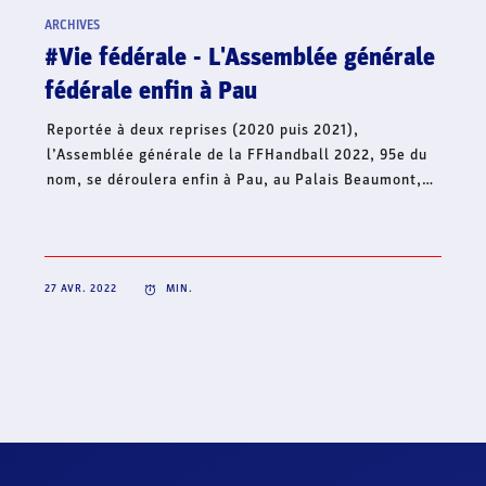
handball français lance une collecte
de fonds en soutien à l’Ukraine
Dans le contexte international actuel et face à la
situation humanitaire qui s’aggrave, le handball
français continue d’affirmer son soutien à l’Ukraine et
lance, ce jour, une collecte de fonds à travers sa
Fondation Hand’Solidaire. Cet élan de solidarité
mobilise toute la famille du handball français et
s’inscrit en complément de la volonté de créer une
dynamique collective solidaire sur l’ensemble du
territoire, pour un soutien fraternel à l’Ukraine.
22 AVR. 2022
MIN.