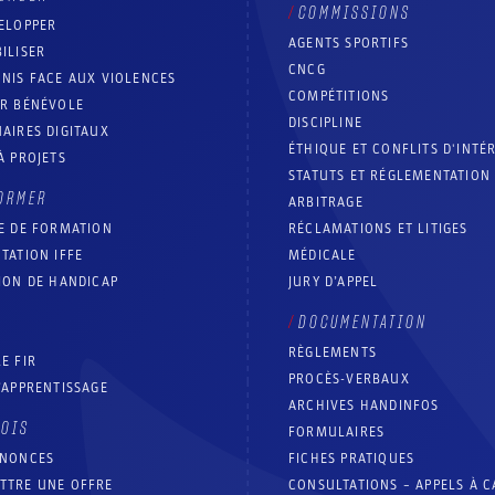
COMMISSIONS
ELOPPER
AGENTS SPORTIFS
ILISER
CNCG
NIS FACE AUX VIOLENCES
COMPÉTITIONS
IR BÉNÉVOLE
DISCIPLINE
AIRES DIGITAUX
ÉTHIQUE ET CONFLITS D'INTÉ
À PROJETS
STATUTS ET RÉGLEMENTATION
ORMER
ARBITRAGE
E DE FORMATION
RÉCLAMATIONS ET LITIGES
TATION IFFE
MÉDICALE
ION DE HANDICAP
JURY D’APPEL
DOCUMENTATION
RÈGLEMENTS
E FIR
PROCÈS-VERBAUX
’APPRENTISSAGE
ARCHIVES HANDINFOS
LOIS
FORMULAIRES
NNONCES
FICHES PRATIQUES
TTRE UNE OFFRE
CONSULTATIONS – APPELS À 