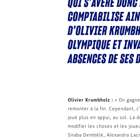
QUI S’AVÈRE DONC
COMPTABILISE AINS
D’OLIVIER KRUMB
OLYMPIQUE ET INV
ABSENCES DE SES 
Olivier Krumbholz :
« On gagne 
remonter à la fin. Cependant, c
joué plus en appui, au sol. La 
modifier les choses et les joue
Siraba Dembélé, Alexandra Lacr