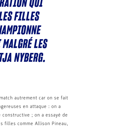
ÉRATION QUI
LES FILLES
CHAMPIONNE
I MALGRÉ LES
TJA NYBERG.
 match autrement car on se fait
angereuses en attaque : on a
é constructive ; on a essayé de
es filles comme Allison Pineau,