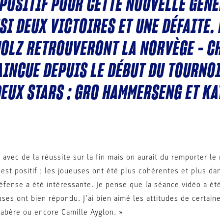
 POSITIF POUR CETTE NOUVELLE GÉN
I DEUX VICTOIRES ET UNE DÉFAITE. 
HOLZ RETROUVERONT LA NORVÈGE – 
AINCUE DEPUIS LE DÉBUT DU TOURNO
DEUX STARS : GRO HAMMERSENG ET KA
avec de la réussite sur la fin mais on aurait du remporter le
’est positif ; les joueuses ont été plus cohérentes et plus d
défense a été intéressante. Je pense que la séance vidéo a ét
uses ont bien répondu. J’ai bien aimé les attitudes de certain
abère ou encore Camille Ayglon. »