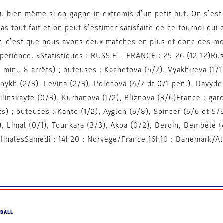
du bien même si on gagne in extremis d’un petit but. On s’es
as tout fait et on peut s’estimer satisfaite de ce tournoi qui
nir, c’est que nous avons deux matches en plus et donc des m
érience. »Statistiques : RUSSIE – FRANCE : 25-26 (12-12)Russ
0 min., 8 arrêts) ; buteuses : Kochetova (5/7), Vyakhireva (1/
nnykh (2/3), Levina (2/3), Polenova (4/7 dt 0/1 pen.), Davyden
Zhilinskayte (0/3), Kurbanova (1/2), Bliznova (3/6)France : ga
ts) ; buteuses : Kanto (1/2), Ayglon (5/8), Spincer (5/6 dt 5/
), Limal (0/1), Tounkara (3/3), Akoa (0/2), Deroin, Dembélé (4
i-finalesSamedi : 14h20 : Norvège/France 16h10 : Danemark/A
DBALL