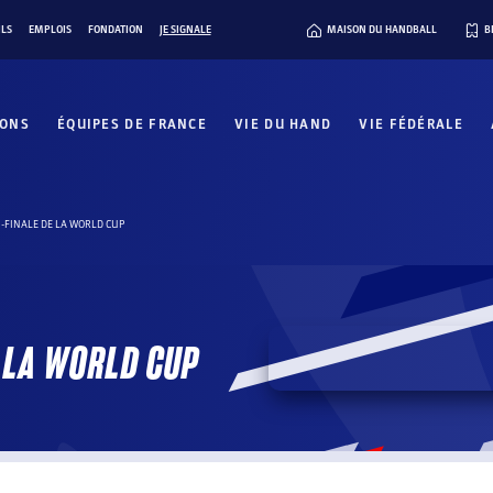
ILS
EMPLOIS
FONDATION
JE SIGNALE
MAISON DU HANDBALL
B
IONS
ÉQUIPES DE FRANCE
VIE DU HAND
VIE FÉDÉRALE
I-FINALE DE LA WORLD CUP
E LA WORLD CUP