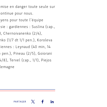
t mise en danger toute seule sur
 continue pour nous.
oyens pour toute l’équipe
ie : gardiennes : Suslina (cap.,
1), Chernoivanenko (2/4),
ko (1/7 dt 1/1 pen.), Koroleva
rdiennes : Leynaud (40 min, 14
5 pen.), Pineau (2/5), Goiorani
/8), Tervel (cap., 1/1), Piejos
llemagne
PARTAGER