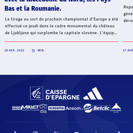
Repo
Bas et la Roumanie.
géné
Le tirage au sort du prochain championnat d’Europe a été
déro
effectué ce jeudi dans le cadre monumental du château
29 a
de Ljubljana qui surplombe la capitale slovène. L’équipe
(com
de France disputera le tour préliminaire à Skopje avec
mari
l’un des trois pays hôtes de la compétition, la Macédoine
2019
28 AVR. 2022
MIN.
27 AVR
du Nord, ainsi que les Pays-Bas et la Roumanie.