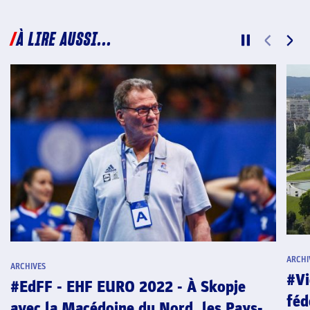
À LIRE AUSSI...
ARCHI
ARCHIVES
#Vi
#EdFF - EHF EURO 2022 - À Skopje
féd
avec la Macédoine du Nord, les Pays-