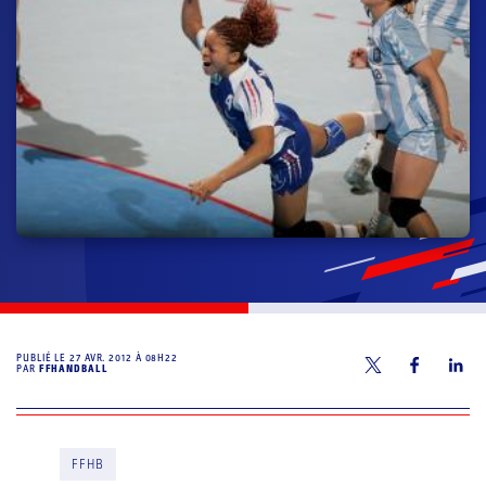
PUBLIÉ LE
27 AVR. 2012 À 08H22
PAR
FFHANDBALL
FFHB