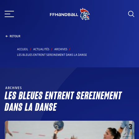
Aller
au
contenu
RETOUR
ACCUEIL
ACTUALITÉS
ARCHIVES
LES BLEUES ENTRENT SEREINEMENT DANS LA DANSE
ARCHIVES
LES BLEUES ENTRENT SEREINEMENT
DANS LA DANSE