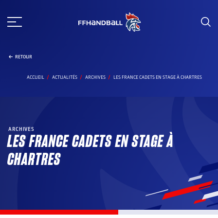
Aller
au
contenu
RETOUR
ACCUEIL
ACTUALITÉS
ARCHIVES
LES FRANCE CADETS EN STAGE À CHARTRES
ARCHIVES
LES FRANCE CADETS EN STAGE À
CHARTRES