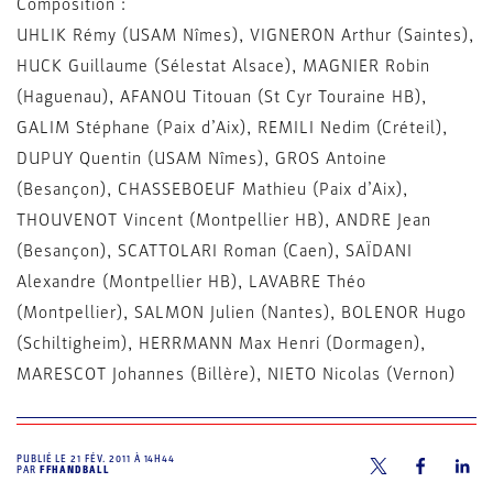
Composition :
UHLIK Rémy (USAM Nîmes), VIGNERON Arthur (Saintes),
HUCK Guillaume (Sélestat Alsace), MAGNIER Robin
(Haguenau), AFANOU Titouan (St Cyr Touraine HB),
GALIM Stéphane (Paix d’Aix), REMILI Nedim (Créteil),
DUPUY Quentin (USAM Nîmes), GROS Antoine
(Besançon), CHASSEBOEUF Mathieu (Paix d’Aix),
THOUVENOT Vincent (Montpellier HB), ANDRE Jean
(Besançon), SCATTOLARI Roman (Caen), SAÏDANI
Alexandre (Montpellier HB), LAVABRE Théo
(Montpellier), SALMON Julien (Nantes), BOLENOR Hugo
(Schiltigheim), HERRMANN Max Henri (Dormagen),
MARESCOT Johannes (Billère), NIETO Nicolas (Vernon)
PUBLIÉ LE
21 FÉV. 2011 À 14H44
PAR
FFHANDBALL