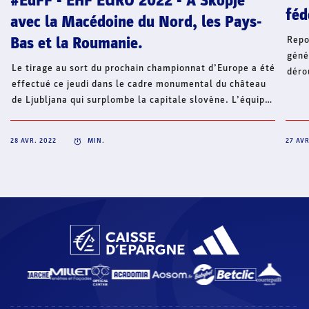
#EdFF - EHF EURO 2022 - À Skopje
féd
avec la Macédoine du Nord, les Pays-
Repo
Bas et la Roumanie.
géné
Le tirage au sort du prochain championnat d’Europe a été
déro
effectué ce jeudi dans le cadre monumental du château
29 a
de Ljubljana qui surplombe la capitale slovène. L’équipe
(com
de France disputera le tour préliminaire à Skopje avec
mari
l’un des trois pays hôtes de la compétition, la Macédoine
2019
28 AVR. 2022
MIN.
27 AVR
du Nord, ainsi que les Pays-Bas et la Roumanie.