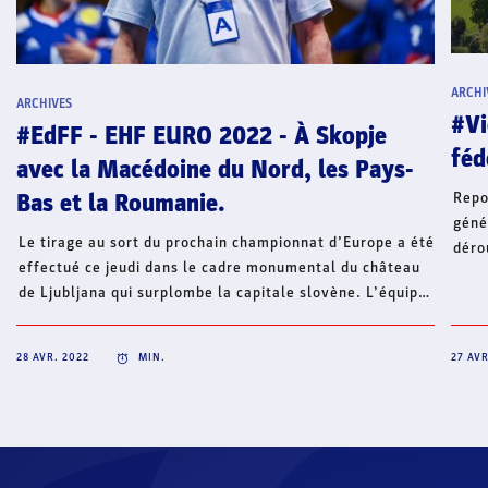
ARCHI
ARCHIVES
#Vi
#EdFF - EHF EURO 2022 - À Skopje
féd
avec la Macédoine du Nord, les Pays-
Repo
Bas et la Roumanie.
géné
Le tirage au sort du prochain championnat d’Europe a été
déro
effectué ce jeudi dans le cadre monumental du château
29 a
de Ljubljana qui surplombe la capitale slovène. L’équipe
(com
de France disputera le tour préliminaire à Skopje avec
mari
l’un des trois pays hôtes de la compétition, la Macédoine
2019
28 AVR. 2022
MIN.
27 AVR
du Nord, ainsi que les Pays-Bas et la Roumanie.