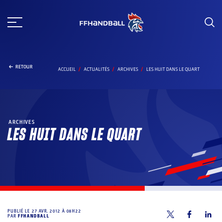
Aller
au
contenu
RETOUR
ACCUEIL
ACTUALITÉS
ARCHIVES
LES HUIT DANS LE QUART
ARCHIVES
LES HUIT DANS LE QUART
PUBLIÉ LE
27 AVR. 2012 À 08H22
PAR
FFHANDBALL