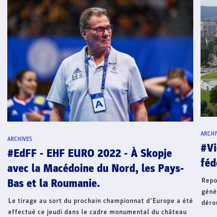
ARCHI
ARCHIVES
#Vi
#EdFF - EHF EURO 2022 - À Skopje
féd
avec la Macédoine du Nord, les Pays-
Repo
Bas et la Roumanie.
géné
Le tirage au sort du prochain championnat d’Europe a été
déro
effectué ce jeudi dans le cadre monumental du château
29 a