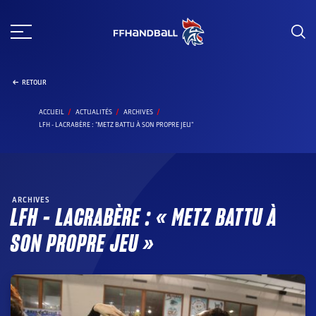
Aller
au
contenu
RETOUR
ACCUEIL
ACTUALITÉS
ARCHIVES
LFH - LACRABÈRE : "METZ BATTU À SON PROPRE JEU"
ARCHIVES
LFH – LACRABÈRE : « METZ BATTU À
SON PROPRE JEU »