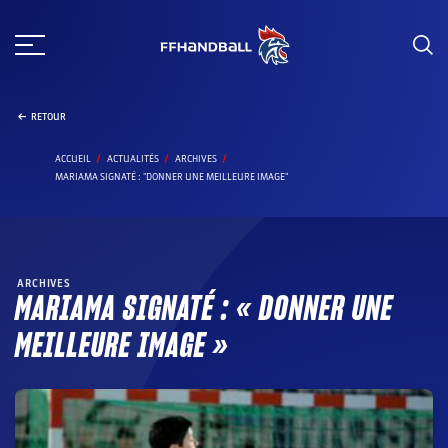
Aller
au
contenu
RETOUR
ACCUEIL
ACTUALITÉS
ARCHIVES
MARIAMA SIGNATÉ : "DONNER UNE MEILLEURE IMAGE"
ARCHIVES
MARIAMA SIGNATÉ : « DONNER UNE
MEILLEURE IMAGE »