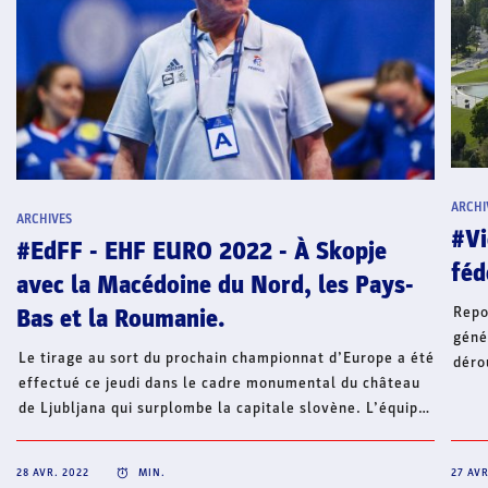
ARCHI
ARCHIVES
#Vi
#EdFF - EHF EURO 2022 - À Skopje
féd
avec la Macédoine du Nord, les Pays-
Repo
Bas et la Roumanie.
géné
Le tirage au sort du prochain championnat d’Europe a été
déro
effectué ce jeudi dans le cadre monumental du château
29 a
de Ljubljana qui surplombe la capitale slovène. L’équipe
(com
de France disputera le tour préliminaire à Skopje avec
mari
l’un des trois pays hôtes de la compétition, la Macédoine
2019
28 AVR. 2022
MIN.
27 AVR
du Nord, ainsi que les Pays-Bas et la Roumanie.