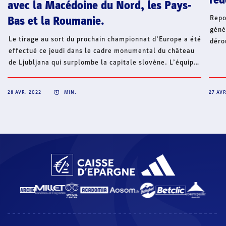
féd
avec la Macédoine du Nord, les Pays-
Repo
Bas et la Roumanie.
géné
Le tirage au sort du prochain championnat d’Europe a été
déro
effectué ce jeudi dans le cadre monumental du château
29 a
de Ljubljana qui surplombe la capitale slovène. L’équipe
(com
de France disputera le tour préliminaire à Skopje avec
mari
l’un des trois pays hôtes de la compétition, la Macédoine
2019
28 AVR. 2022
MIN.
27 AVR
du Nord, ainsi que les Pays-Bas et la Roumanie.