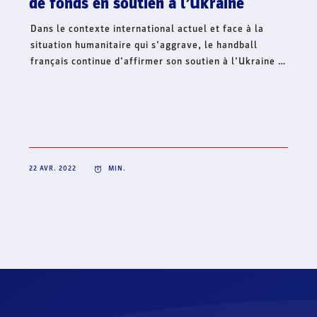
de fonds en soutien à l’Ukraine
Dans le contexte international actuel et face à la
situation humanitaire qui s’aggrave, le handball
français continue d’affirmer son soutien à l’Ukraine et
lance, ce jour, une collecte de fonds à travers sa
Fondation Hand’Solidaire. Cet élan de solidarité
mobilise toute la famille du handball français et
s’inscrit en complément de la volonté de créer une
dynamique collective solidaire sur l’ensemble du
territoire, pour un soutien fraternel à l’Ukraine.
22 AVR. 2022
MIN.