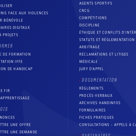
AGENTS SPORTIFS
ILISER
CNCG
NIS FACE AUX VIOLENCES
COMPÉTITIONS
IR BÉNÉVOLE
DISCIPLINE
AIRES DIGITAUX
ÉTHIQUE ET CONFLITS D'INTÉ
À PROJETS
STATUTS ET RÉGLEMENTATION
ORMER
ARBITRAGE
E DE FORMATION
RÉCLAMATIONS ET LITIGES
TATION IFFE
MÉDICALE
ION DE HANDICAP
JURY D’APPEL
DOCUMENTATION
RÈGLEMENTS
E FIR
PROCÈS-VERBAUX
’APPRENTISSAGE
ARCHIVES HANDINFOS
LOIS
FORMULAIRES
NNONCES
FICHES PRATIQUES
TTRE UNE OFFRE
CONSULTATIONS – APPELS À 
TTRE UNE DEMANDE