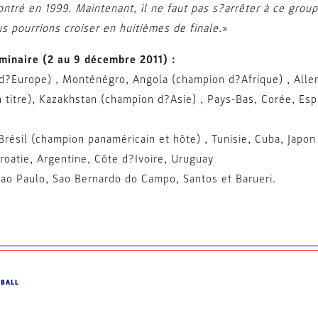
tré en 1999. Maintenant, il ne faut pas s?arrêter à ce group
s pourrions croiser en huitièmes de finale.
»
iminaire (2 au 9 décembre 2011) :
?Europe) , Monténégro, Angola (champion d?Afrique) , Alle
titre), Kazakhstan (champion d?Asie) , Pays-Bas, Corée, Esp
résil (champion panaméricain et hôte) , Tunisie, Cuba, Japon
oatie, Argentine, Côte d?Ivoire, Uruguay
ao Paulo, Sao Bernardo do Campo, Santos et Barueri.
DBALL