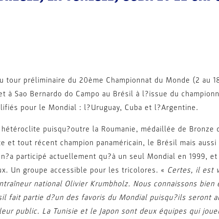
du tour préliminaire du 20ème Championnat du Monde (2 au 18
llet à Sao Bernardo do Campo au Brésil à l?issue du championn
alifiés pour le Mondial : l?Uruguay, Cuba et l?Argentine.
 hétéroclite puisqu?outre la Roumanie, médaillée de Bronze d
e et tout récent champion panaméricain, le Brésil mais aussi
i n?a participé actuellement qu?à un seul Mondial en 1999, et 
x. Un groupe accessible pour les tricolores. «
Certes, il est 
entraîneur national Olivier Krumbholz. Nous connaissons bien
il fait partie d?un des favoris du Mondial puisqu?ils seront
leur public. La Tunisie et le Japon sont deux équipes qui joue