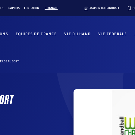
ILS
EMPLOIS
FONDATION
JE SIGNALE
MAISON DU HANDBALL
B
IONS
ÉQUIPES DE FRANCE
VIE DU HAND
VIE FÉDÉRALE
TIRAGE AU SORT
SORT