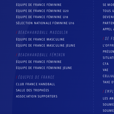
ÉQUIPE DE FRANCE FÉMININE
SE MOB
ÉQUIPE DE FRANCE FÉMININE U20
TOUS U
ÉQUIPE DE FRANCE FÉMININE U18
DEVEN
SÉLECTION NATIONALE FÉMININE U16
PARTEN
APPEL 
BEACHHANDBALL MASCULIN
SE F
ÉQUIPE DE FRANCE MASCULINE
ÉQUIPE DE FRANCE MASCULINE JEUNE
L’OFFR
PRÉSEN
BEACHHANDBALL FÉMININ
SITUAT
ÉQUIPE DE FRANCE FÉMININE
CFA
ÉQUIPE DE FRANCE FÉMININE JEUNE
VAE
CELLUL
ÉQUIPES DE FRANCE
TAXE D
CLUB FRANCE HANDBALL
SALLE DES TROPHÉES
EMP
ASSOCIATION SUPPORTERS
LES A
SOUME
SOUME