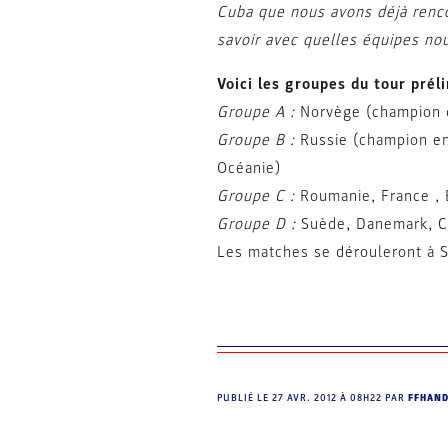
Cuba que nous avons déjà rencon
savoir avec quelles équipes nou
Voici les groupes du tour prél
Groupe A :
Norvège (champion d
Groupe B :
Russie (champion en 
Océanie)
Groupe C :
Roumanie, France , B
Groupe D :
Suède, Danemark, Cr
Les matches se dérouleront à S
PUBLIÉ LE
27 AVR. 2012 À 08H22
PAR
FFHAN