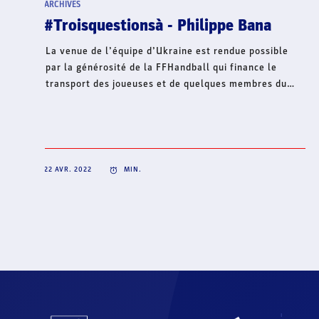
ARCHIVES
#Troisquestionsà - Philippe Bana
La venue de l’équipe d’Ukraine est rendue possible
par la générosité de la FFHandball qui finance le
transport des joueuses et de quelques membres du
s
staff. Au-delà du terrain sportif qui verra les
Ukrainiennes disputer un match loin du terrible chaos
causé par la Russie, le président fédéral, Philippe
Bana, a mobilisé la famille du handball autour d’une
collecte de fonds.
22 AVR. 2022
MIN.