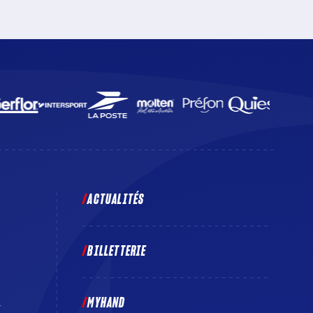
aux Docks Océane. Un match à suivre en direct sur
beIN SPORTS 3 et sur la Chaîne l’Équipe.
ACTUALITÉS
BILLETTERIE
MYHAND
E