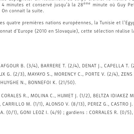
ème
n 4 minutes et conservé jusqu’à la 28
minute où Guy Peti
. On connait la suite.
les quatre premières nations européennes, la Tunisie et l’Egyp
onnat d’Europe (2010 en Slovaquie), cette sélection réalise 
 AFGOUR B. (3/4), BARRERE T. (2/4), DENAT J., CAPELLA T. 
X G. (2/3), MAYAYO S., MORENCY C., PORTE V. (2/4), ZENS 
: HUYGHE N., BONNEFOI K. (21/50).
: CORALES R., MOLINA C., HUMET J. (1/2), BELTZA IDIAKEZ M.
, CARRILLO M. (1/1), ALONSO V. (8/13), PEREZ G., CASTRO J. 
. (0/1), GONI LEOZ I. (4/9) ; gardiens : CORRALES R. (0/5),