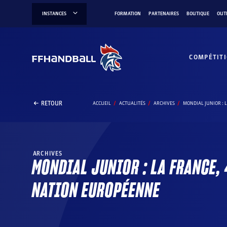
Aller
INSTANCES
FORMATION
PARTENAIRES
BOUTIQUE
OUT
au
contenu
COMPÉTIT
RETOUR
ACCUEIL
ACTUALITÉS
ARCHIVES
MONDIAL JUNIOR : 
ARCHIVES
MONDIAL JUNIOR : LA FRANCE,
NATION EUROPÉENNE