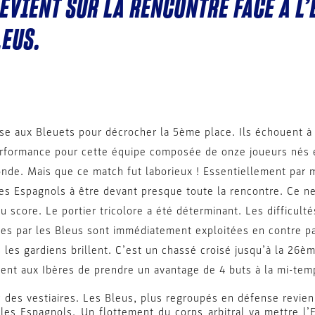
EVIENT SUR LA RENCONTRE FACE À L’
LEUS.
se aux Bleuets pour décrocher la 5ème place. Ils échouent à
erformance pour cette équipe composée de onze joueurs nés en
de. Mais que ce match fut laborieux ! Essentiellement par 
es Espagnols à être devant presque toute la rencontre. Ce ne
 au score. Le portier tricolore a été déterminant. Les difficu
dues par les Bleus sont immédiatement exploitées en contre p
 les gardiens brillent. C’est un chassé croisé jusqu’à la 26è
nt aux Ibères de prendre un avantage de 4 buts à la mi-tem
des vestiaires. Les Bleus, plus regroupés en défense revienn
e les Espagnols. Un flottement du corps arbitral va mettre l