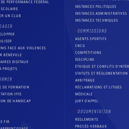
T DE PERFORMANCE FÉDÉRAL
INSTANCES POLITIQUES
 SCOLAIRE
INSTANCES ADMINISTRATIVES
ER UN CLUB
INSTANCES TECHNIQUES
GAGER
COMMISSIONS
ELOPPER
AGENTS SPORTIFS
ILISER
CNCG
NIS FACE AUX VIOLENCES
COMPÉTITIONS
IR BÉNÉVOLE
DISCIPLINE
AIRES DIGITAUX
ÉTHIQUE ET CONFLITS D'INTÉ
À PROJETS
STATUTS ET RÉGLEMENTATION
ORMER
ARBITRAGE
E DE FORMATION
RÉCLAMATIONS ET LITIGES
TATION IFFE
MÉDICALE
ION DE HANDICAP
JURY D’APPEL
DOCUMENTATION
RÈGLEMENTS
E FIR
PROCÈS-VERBAUX
’APPRENTISSAGE