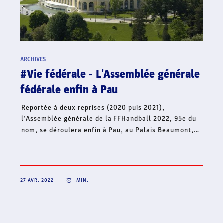
ARCHIVES
#Hand'Solidaire - La famille du
handball français lance une collecte
de fonds en soutien à l’Ukraine
Dans le contexte international actuel et face à la
situation humanitaire qui s’aggrave, le handball
français continue d’affirmer son soutien à l’Ukraine et
lance, ce jour, une collecte de fonds à travers sa
Fondation Hand’Solidaire. Cet élan de solidarité
mobilise toute la famille du handball français et
s’inscrit en complément de la volonté de créer une
dynamique collective solidaire sur l’ensemble du
territoire, pour un soutien fraternel à l’Ukraine.
22 AVR. 2022
MIN.