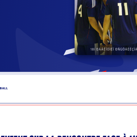
18ï ÐÁÃÊÏÓÌÉÏ ÐÑÙÔÁÈËÇÌÁ
BALL