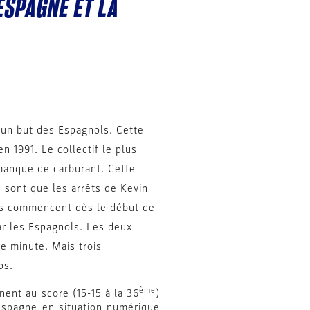
ESPAGNE ET LA
 un but des Espagnols. Cette
 1991. Le collectif le plus
manque de carburant. Cette
 sont que les arrêts de Kevin
ltés commencent dès le début de
ar les Espagnols. Les deux
me minute. Mais trois
ps.
ème
ent au score (15-15 à la 36
)
’Espagne en situation numérique