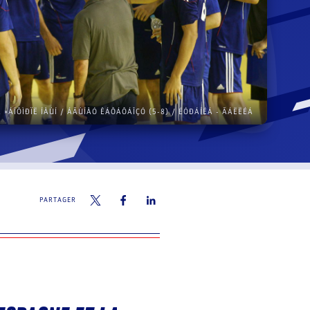
 ×ÁÍÔÌÐÏË ÍÅÙÍ / ÁÃÙÍÅÓ ÊÁÔÁÔÁÎÇÓ (5-8) / ÉÓÐÁÍÉÁ - ÃÁËËÉÁ
PARTAGER