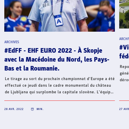
ARCHI
ARCHIVES
#Vi
#EdFF - EHF EURO 2022 - À Skopje
féd
avec la Macédoine du Nord, les Pays-
Repo
Bas et la Roumanie.
géné
Le tirage au sort du prochain championnat d’Europe a été
déro
effectué ce jeudi dans le cadre monumental du château
29 a
de Ljubljana qui surplombe la capitale slovène. L’équipe
(com
de France disputera le tour préliminaire à Skopje avec
mari
l’un des trois pays hôtes de la compétition, la Macédoine
2019
28 AVR. 2022
MIN.
27 AVR
du Nord, ainsi que les Pays-Bas et la Roumanie.