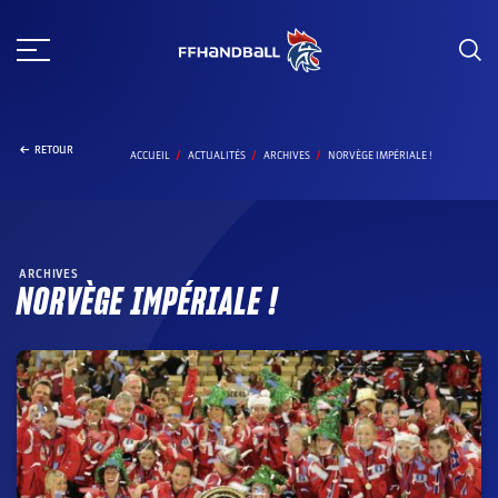
Aller
au
contenu
RETOUR
ACCUEIL
ACTUALITÉS
ARCHIVES
NORVÈGE IMPÉRIALE !
ARCHIVES
NORVÈGE IMPÉRIALE !