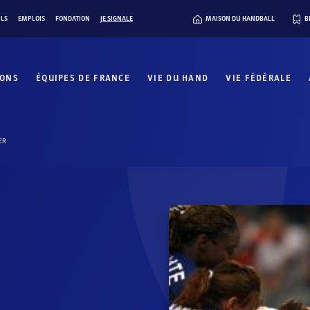
ILS
EMPLOIS
FONDATION
JE SIGNALE
MAISON DU HANDBALL
B
IONS
ÉQUIPES DE FRANCE
VIE DU HAND
VIE FÉDÉRALE
ER