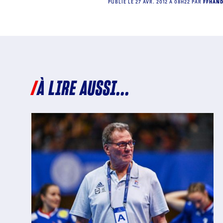
PUBLIÉ LE
27 AVR. 2012 À 08H22
PAR
FFHAN
À LIRE AUSSI...