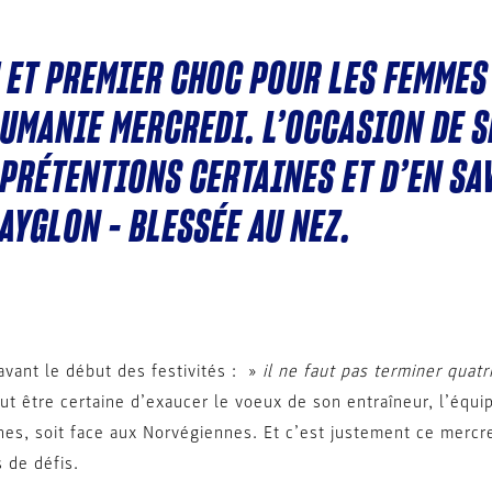
 ET PREMIER CHOC POUR LES FEMMES 
UMANIE MERCREDI. L’OCCASION DE SE
 PRÉTENTIONS CERTAINES ET D’EN SA
 AYGLON – BLESSÉE AU NEZ.
 avant le début des festivités : »
il ne faut pas terminer quat
veut être certaine d’exaucer le voeux de son entraîneur, l’équ
nes, soit face aux Norvégiennes. Et c’est justement ce mercr
 de défis.