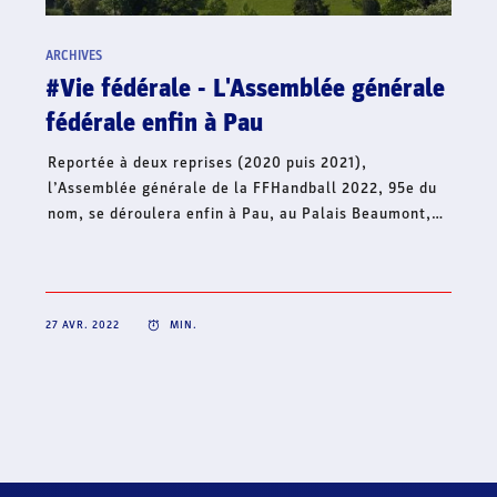
handball français lance une collecte
de fonds en soutien à l’Ukraine
Dans le contexte international actuel et face à la
situation humanitaire qui s’aggrave, le handball
français continue d’affirmer son soutien à l’Ukraine et
lance, ce jour, une collecte de fonds à travers sa
Fondation Hand’Solidaire. Cet élan de solidarité
mobilise toute la famille du handball français et
s’inscrit en complément de la volonté de créer une
dynamique collective solidaire sur l’ensemble du
territoire, pour un soutien fraternel à l’Ukraine.
22 AVR. 2022
MIN.