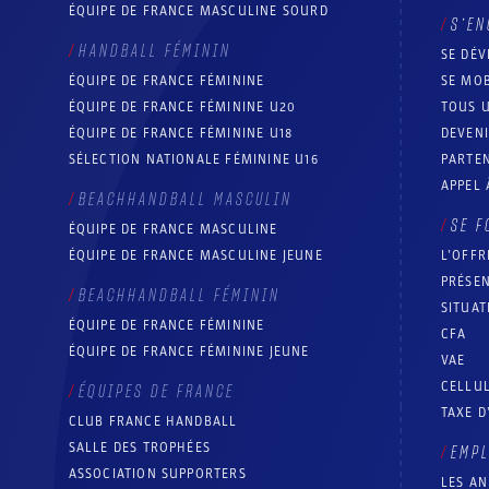
ÉQUIPE DE FRANCE MASCULINE SOURD
S’EN
HANDBALL FÉMININ
SE DÉV
ÉQUIPE DE FRANCE FÉMININE
SE MOB
ÉQUIPE DE FRANCE FÉMININE U20
TOUS U
ÉQUIPE DE FRANCE FÉMININE U18
DEVEN
SÉLECTION NATIONALE FÉMININE U16
PARTEN
APPEL 
BEACHHANDBALL MASCULIN
SE F
ÉQUIPE DE FRANCE MASCULINE
ÉQUIPE DE FRANCE MASCULINE JEUNE
L’OFFR
PRÉSEN
BEACHHANDBALL FÉMININ
SITUAT
ÉQUIPE DE FRANCE FÉMININE
CFA
ÉQUIPE DE FRANCE FÉMININE JEUNE
VAE
CELLUL
ÉQUIPES DE FRANCE
TAXE D
CLUB FRANCE HANDBALL
SALLE DES TROPHÉES
EMP
ASSOCIATION SUPPORTERS
LES A