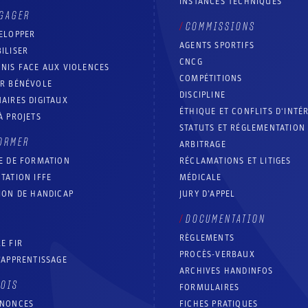
INSTANCES TECHNIQUES
GAGER
COMMISSIONS
ELOPPER
AGENTS SPORTIFS
ILISER
CNCG
NIS FACE AUX VIOLENCES
COMPÉTITIONS
IR BÉNÉVOLE
DISCIPLINE
AIRES DIGITAUX
ÉTHIQUE ET CONFLITS D'INTÉ
À PROJETS
STATUTS ET RÉGLEMENTATION
ORMER
ARBITRAGE
E DE FORMATION
RÉCLAMATIONS ET LITIGES
TATION IFFE
MÉDICALE
ION DE HANDICAP
JURY D’APPEL
DOCUMENTATION
RÈGLEMENTS
E FIR
PROCÈS-VERBAUX
’APPRENTISSAGE
ARCHIVES HANDINFOS
LOIS
FORMULAIRES
NNONCES
FICHES PRATIQUES