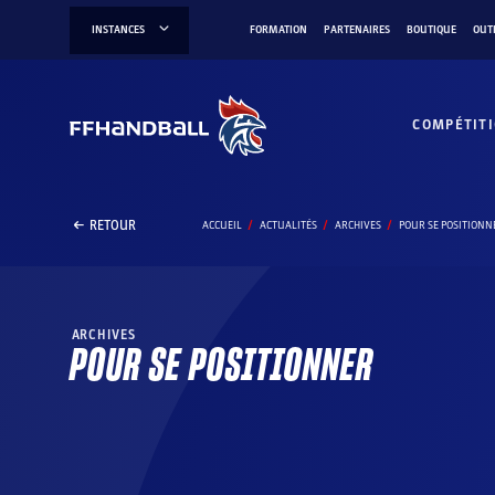
Aller
INSTANCES
FORMATION
PARTENAIRES
BOUTIQUE
OUT
au
contenu
COMPÉTIT
RETOUR
ACCUEIL
ACTUALITÉS
ARCHIVES
POUR SE POSITIONN
ARCHIVES
POUR SE POSITIONNER