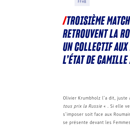
FFHB
TROISIÈME MATCH
RETROUVENT LA RO
UN COLLECTIF AUX
L’ÉTAT DE CAMILLE
Olivier Krumbholz l’a dit, juste
tous prix la Russie
« . Si elle 
s’imposer soit face aux Roumai
se présente devant les Femmes