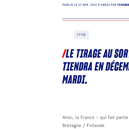
PUBLIÉ LE
27 AVR. 2012 À 08H22
PAR
FFHAN
FFHB
LE TIRAGE AU SOR
TIENDRA EN DÉCEM
MARDI.
Ainsi, la France – qui fait part
Bretagne / Finlande.