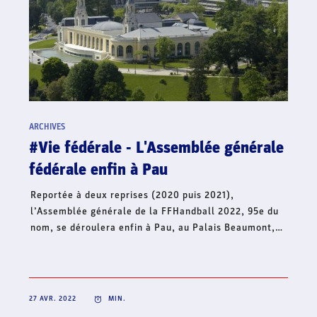
ARCHIVES
#Hand'Solidaire - La famille du
handball français lance une collecte
de fonds en soutien à l’Ukraine
Dans le contexte international actuel et face à la
situation humanitaire qui s’aggrave, le handball
français continue d’affirmer son soutien à l’Ukraine et
lance, ce jour, une collecte de fonds à travers sa
Fondation Hand’Solidaire. Cet élan de solidarité
mobilise toute la famille du handball français et
s’inscrit en complément de la volonté de créer une
dynamique collective solidaire sur l’ensemble du
territoire, pour un soutien fraternel à l’Ukraine.
22 AVR. 2022
MIN.