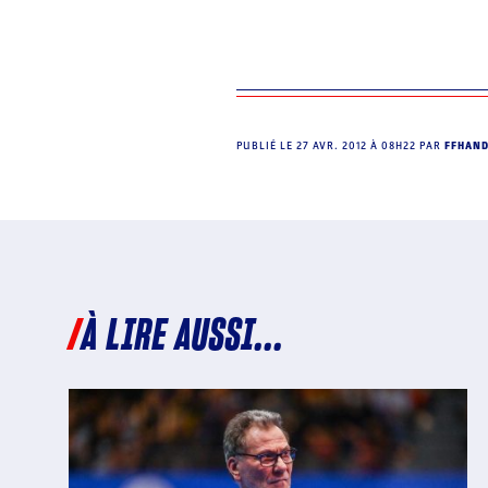
PUBLIÉ LE
27 AVR. 2012 À 08H22
PAR
FFHAN
À LIRE AUSSI...