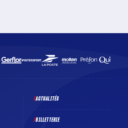
d’Ukraine, dont la nation est durement touchée par la
guerre déclenchée par la Russie, qui se présentera
aux Docks Océane. Un match à suivre en direct sur
beIN SPORTS 3 et sur la Chaîne l’Équipe.
ACTUALITÉS
BILLETTERIE