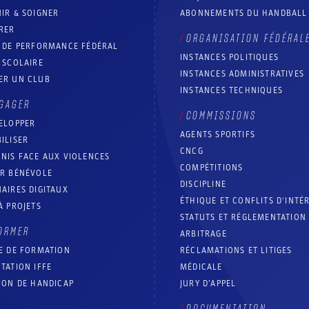
IR & SOIGNER
ABONNEMENTS DU HANDBALL
RER
ORGANISATION FÉDÉRAL
T DE PERFORMANCE FÉDÉRAL
INSTANCES POLITIQUES
 SCOLAIRE
INSTANCES ADMINISTRATIVES
ER UN CLUB
INSTANCES TECHNIQUES
GAGER
COMMISSIONS
ELOPPER
AGENTS SPORTIFS
ILISER
CNCG
NIS FACE AUX VIOLENCES
COMPÉTITIONS
IR BÉNÉVOLE
DISCIPLINE
AIRES DIGITAUX
ÉTHIQUE ET CONFLITS D'INTÉ
À PROJETS
STATUTS ET RÉGLEMENTATION
ORMER
ARBITRAGE
E DE FORMATION
RÉCLAMATIONS ET LITIGES
TATION IFFE
MÉDICALE
ION DE HANDICAP
JURY D’APPEL