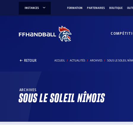
Aller
INSTANCES
FORMATION
PARTENAIRES
BOUTIQUE
OUT
au
contenu
COMPÉTIT
RETOUR
ACCUEIL
ACTUALITÉS
ARCHIVES
SOUS LE SOLEIL NÎM
ARCHIVES
SOUS LE SOLEIL NÎMOIS