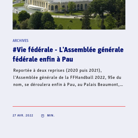
ARCHIVES
#Hand'Solidaire - La famille du
handball français lance une collecte
de fonds en soutien à l’Ukraine
Dans le contexte international actuel et face à la
situation humanitaire qui s’aggrave, le handball
français continue d’affirmer son soutien à l’Ukraine et
lance, ce jour, une collecte de fonds à travers sa
Fondation Hand’Solidaire. Cet élan de solidarité
mobilise toute la famille du handball français et
s’inscrit en complément de la volonté de créer une
dynamique collective solidaire sur l’ensemble du
territoire, pour un soutien fraternel à l’Ukraine.
22 AVR. 2022
MIN.