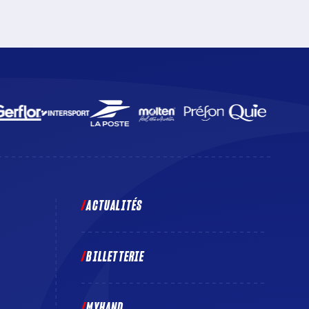
aux Docks Océane. Un match à suivre en direct sur
beIN SPORTS 3 et sur la Chaîne l’Équipe.
ACTUALITÉS
BILLETTERIE
MYHAND