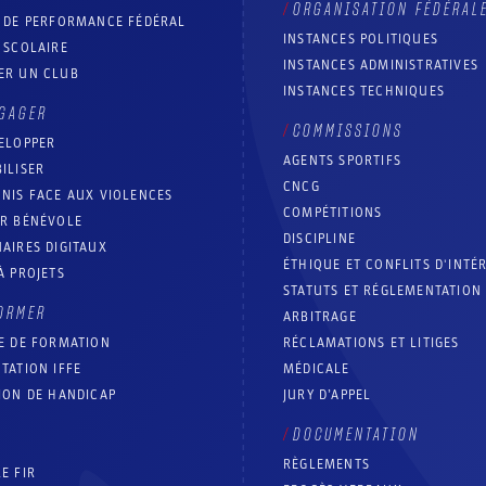
ORGANISATION FÉDÉRAL
T DE PERFORMANCE FÉDÉRAL
INSTANCES POLITIQUES
 SCOLAIRE
INSTANCES ADMINISTRATIVES
ER UN CLUB
INSTANCES TECHNIQUES
GAGER
COMMISSIONS
ELOPPER
AGENTS SPORTIFS
ILISER
CNCG
NIS FACE AUX VIOLENCES
COMPÉTITIONS
IR BÉNÉVOLE
DISCIPLINE
AIRES DIGITAUX
ÉTHIQUE ET CONFLITS D'INTÉ
À PROJETS
STATUTS ET RÉGLEMENTATION
ORMER
ARBITRAGE
E DE FORMATION
RÉCLAMATIONS ET LITIGES
TATION IFFE
MÉDICALE
ION DE HANDICAP
JURY D’APPEL
DOCUMENTATION
RÈGLEMENTS
E FIR