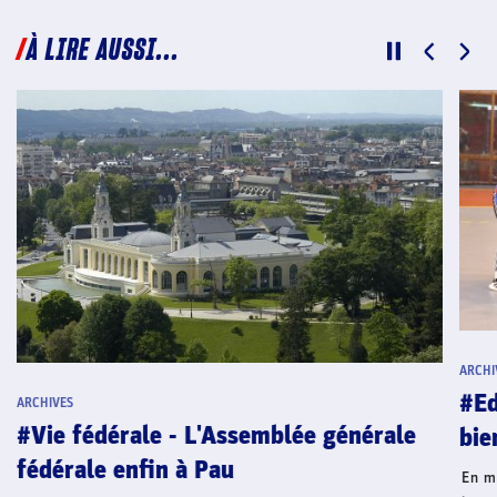
À LIRE AUSSI...
ARCHI
#Ed
ARCHIVES
#Vie fédérale - L'Assemblée générale
bie
fédérale enfin à Pau
En m