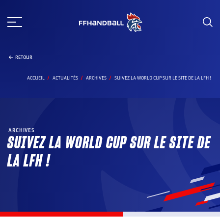
Aller
au
contenu
RETOUR
ACCUEIL
ACTUALITÉS
ARCHIVES
SUIVEZ LA WORLD CUP SUR LE SITE DE LA LFH !
ARCHIVES
SUIVEZ LA WORLD CUP SUR LE SITE DE
LA LFH !