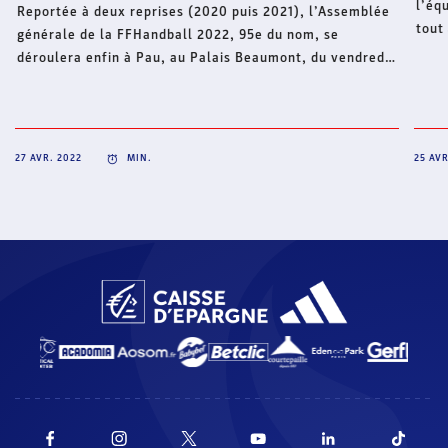
l’éq
Reportée à deux reprises (2020 puis 2021), l’Assemblée
tout
générale de la FFHandball 2022, 95e du nom, se
son 
déroulera enfin à Pau, au Palais Beaumont, du vendredi
29 au samedi 30 avril. Les représentants des territoires
(comités et ligues) de France métropolitaine et ultra-
marine seront tous rassemblés, une première depuis
2019 et la dernière A.G. en présentiel.
27 AVR. 2022
MIN.
25 AVR