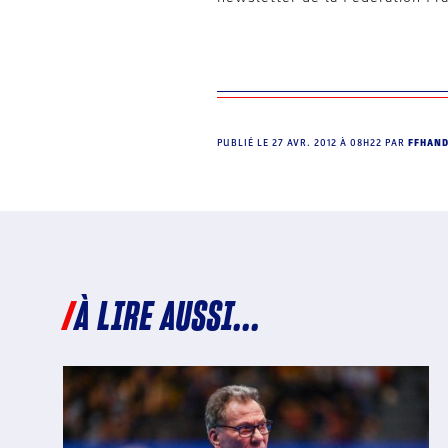
PUBLIÉ LE
27 AVR. 2012 À 08H22
PAR
FFHAN
À LIRE AUSSI...