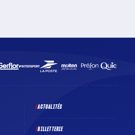
match très symbolique puisque c’est l’équipe
d’Ukraine, dont la nation est durement touchée par la
guerre déclenchée par la Russie, qui se présentera
aux Docks Océane. Un match à suivre en direct sur
beIN SPORTS 3 et sur la Chaîne l’Équipe.
ACTUALITÉS
BILLETTERIE