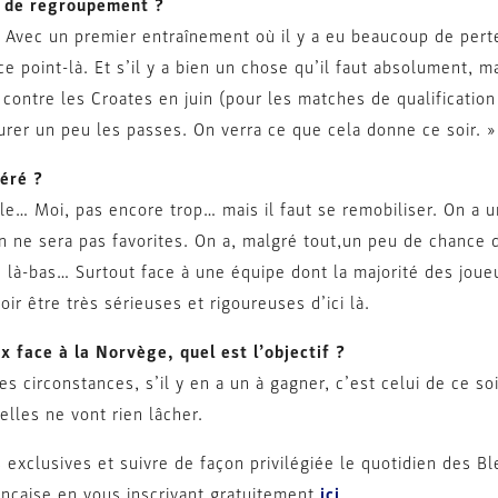
 de regroupement ?
Avec un premier entraînement où il y a eu beaucoup de pertes
ce point-là. Et s’il y a bien un chose qu’il faut absolument, m
ou contre les Croates en juin (pour les matches de qualificati
urer un peu les passes. On verra ce que cela donne ce soir. »
géré ?
icile… Moi, pas encore trop… mais il faut se remobiliser. On a 
on ne sera pas favorites. On a, malgré tout,un peu de chance 
 là-bas… Surtout face à une équipe dont la majorité des joue
ir être très sérieuses et rigoureuses d’ici là.
 face à la Norvège, quel est l’objectif ?
s circonstances, s’il y en a un à gagner, c’est celui de ce so
elles ne vont rien lâcher.
 exclusives et suivre de façon privilégiée le quotidien des Ble
ançaise en vous inscrivant gratuitement
ici