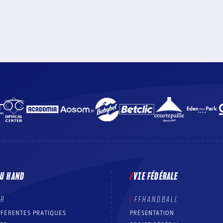
DU HAND
VIE FÉDÉRALE
ER
FFHANDBALL
FFÉRENTES PRATIQUES
PRÉSENTATION