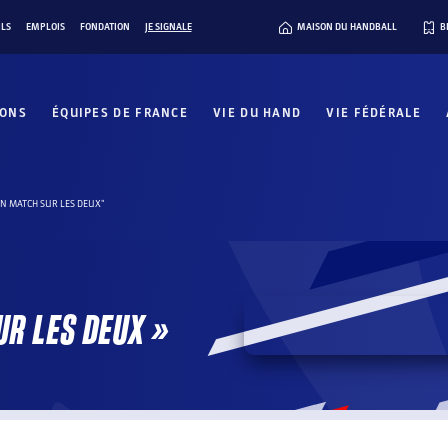
ILS
EMPLOIS
FONDATION
JE SIGNALE
MAISON DU HANDBALL
B
IONS
ÉQUIPES DE FRANCE
VIE DU HAND
VIE FÉDÉRALE
UN MATCH SUR LES DEUX"
UR LES DEUX »