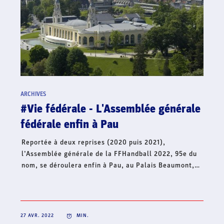
ARCHIVES
#Hand'Solidaire - La famille du
handball français lance une collecte
de fonds en soutien à l’Ukraine
Dans le contexte international actuel et face à la
situation humanitaire qui s’aggrave, le handball
français continue d’affirmer son soutien à l’Ukraine et
lance, ce jour, une collecte de fonds à travers sa
Fondation Hand’Solidaire. Cet élan de solidarité
mobilise toute la famille du handball français et
s’inscrit en complément de la volonté de créer une
dynamique collective solidaire sur l’ensemble du
territoire, pour un soutien fraternel à l’Ukraine.
22 AVR. 2022
MIN.