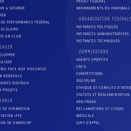
RER
PROJET FÉDÉRAL
IR & SOIGNER
ABONNEMENTS DU HANDBALL
RER
ORGANISATION FÉDÉRAL
T DE PERFORMANCE FÉDÉRAL
INSTANCES POLITIQUES
 SCOLAIRE
INSTANCES ADMINISTRATIVES
ER UN CLUB
INSTANCES TECHNIQUES
GAGER
COMMISSIONS
ELOPPER
AGENTS SPORTIFS
ILISER
CNCG
NIS FACE AUX VIOLENCES
COMPÉTITIONS
IR BÉNÉVOLE
DISCIPLINE
AIRES DIGITAUX
ÉTHIQUE ET CONFLITS D'INTÉ
À PROJETS
STATUTS ET RÉGLEMENTATION
ORMER
ARBITRAGE
E DE FORMATION
RÉCLAMATIONS ET LITIGES
TATION IFFE
MÉDICALE
ION DE HANDICAP
JURY D’APPEL