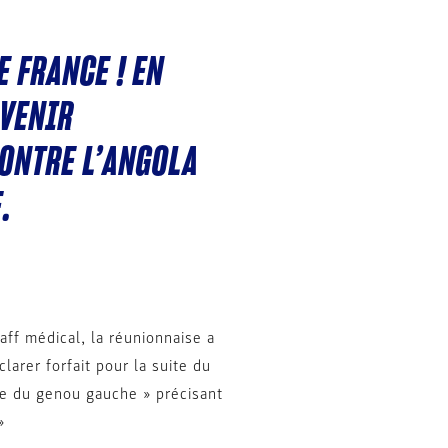
E FRANCE ! EN
EVENIR
CONTRE L’ANGOLA
.
aff médical, la réunionnaise a
arer forfait pour la suite du
ne du genou gauche » précisant
»