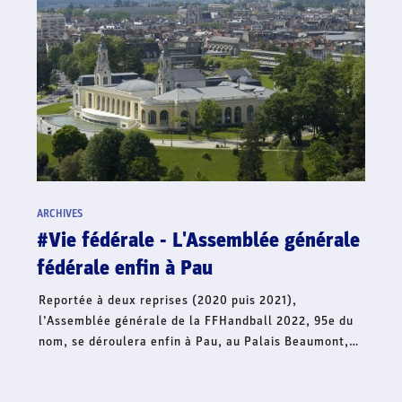
ARCHIVES
#Hand'Solidaire - La famille du
handball français lance une collecte
de fonds en soutien à l’Ukraine
Dans le contexte international actuel et face à la
situation humanitaire qui s’aggrave, le handball
français continue d’affirmer son soutien à l’Ukraine et
lance, ce jour, une collecte de fonds à travers sa
Fondation Hand’Solidaire. Cet élan de solidarité
mobilise toute la famille du handball français et
s’inscrit en complément de la volonté de créer une
dynamique collective solidaire sur l’ensemble du