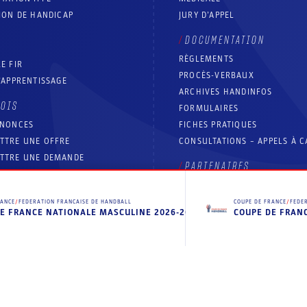
ION DE HANDICAP
JURY D’APPEL
DOCUMENTATION
RÈGLEMENTS
E FIR
PROCÈS-VERBAUX
’APPRENTISSAGE
ARCHIVES HANDINFOS
LOIS
FORMULAIRES
NNONCES
FICHES PRATIQUES
TTRE UNE OFFRE
CONSULTATIONS – APPELS À 
TTRE UNE DEMANDE
PARTENAIRES
OURCES FFHANDBALL
RANCE
/
FEDERATION FRANCAISE DE HANDBALL
COUPE DE FRANCE
/
FEDE
E FRANCE NATIONALE MASCULINE 2026-2027
COUPE DE FRAN
Contact
Aide site
Accessibilité : partiellement conforme
Mentions légales
Conditions