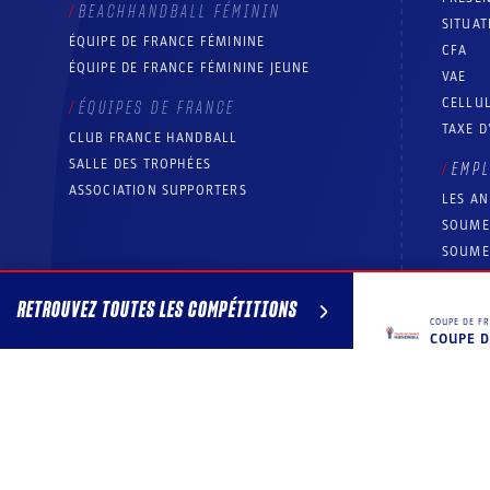
BEACHHANDBALL FÉMININ
SITUAT
ÉQUIPE DE FRANCE FÉMININE
CFA
ÉQUIPE DE FRANCE FÉMININE JEUNE
VAE
CELLUL
ÉQUIPES DE FRANCE
TAXE D
CLUB FRANCE HANDBALL
SALLE DES TROPHÉES
EMP
ASSOCIATION SUPPORTERS
LES A
SOUME
SOUME
RESS
RETROUVEZ TOUTES LES COMPÉTITIONS
COUPE DE F
COUPE D
© Fédération française de handball