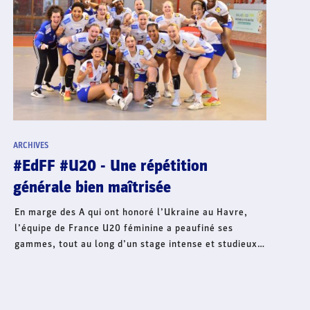
ARCHIVES
#EdFF - EHF EURO 2022 - Les
Tchèques se sont rebiffées
Ce soir à Pilsen, la République tchèque a pris une
solide revanche face aux Bleues qui sont déjà
qualifiées pour le prochain championnat d’Europe.
Devant toute la partie, les Tchèques se sont imposées
31 à 30 (16-13) et se relancent dans la course à la