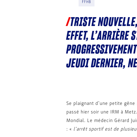
FFHB
TRISTE NOUVELLE,
EFFET, L’ARRIÈRE
PROGRESSIVEMENT 
JEUDI DERNIER, NE
Se plaignant d’une petite gêne 
passé hier soir une IRM à Metz.
Mondial. Le médecin Gérard Jui
: «
l’arrêt sportif est de plusie