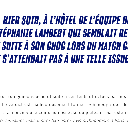
 HIER SOIR, À L’HÔTEL DE L’ÉQUIPE D
 STÉPHANIE LAMBERT QUI SEMBLAIT R
SUITE À SON CHOC LORS DU MATCH 
 S’ATTENDAIT PAS À UNE TELLE ISSUE
sur son genou gauche et suite à des tests effectués par le st
 Le verdict est malheureusement formel ; « Speedy » doit décl
n a annoncé « une contusion osseuse du plateau tibial exter
urs semaines mais il sera fixé après avis orthopédiste à Paris.