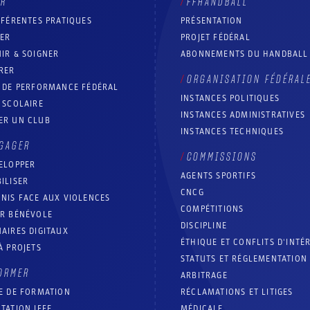
ER
FFHANDBALL
FFÉRENTES PRATIQUES
PRÉSENTATION
RER
PROJET FÉDÉRAL
IR & SOIGNER
ABONNEMENTS DU HANDBALL
RER
ORGANISATION FÉDÉRAL
T DE PERFORMANCE FÉDÉRAL
INSTANCES POLITIQUES
 SCOLAIRE
INSTANCES ADMINISTRATIVES
ER UN CLUB
INSTANCES TECHNIQUES
GAGER
COMMISSIONS
ELOPPER
AGENTS SPORTIFS
ILISER
CNCG
NIS FACE AUX VIOLENCES
COMPÉTITIONS
IR BÉNÉVOLE
DISCIPLINE
AIRES DIGITAUX
ÉTHIQUE ET CONFLITS D'INTÉ
À PROJETS
STATUTS ET RÉGLEMENTATION
ORMER
ARBITRAGE
E DE FORMATION
RÉCLAMATIONS ET LITIGES
TATION IFFE
MÉDICALE