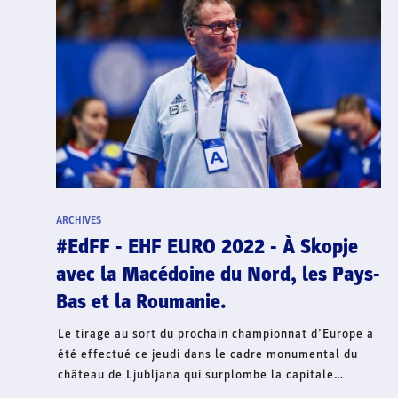
ARCHIVES
#Troisquestionsà - Philippe Bana
La venue de l’équipe d’Ukraine est rendue possible
par la générosité de la FFHandball qui finance le
transport des joueuses et de quelques membres du
s
staff. Au-delà du terrain sportif qui verra les
Ukrainiennes disputer un match loin du terrible chaos
causé par la Russie, le président fédéral, Philippe