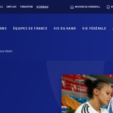
ILS
EMPLOIS
FONDATION
JE SIGNALE
MAISON DU HANDBALL
B
IONS
ÉQUIPES DE FRANCE
VIE DU HAND
VIE FÉDÉRALE
OUR SPEEDY