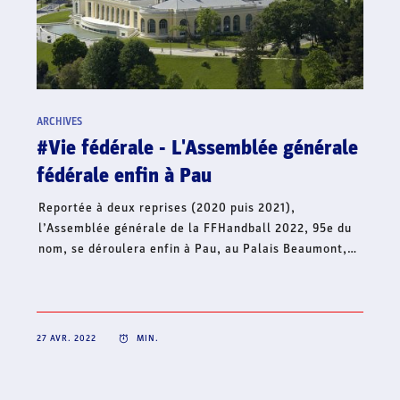
ARCHIVES
#Hand'Solidaire - La famille du
handball français lance une collecte
de fonds en soutien à l’Ukraine
Dans le contexte international actuel et face à la
situation humanitaire qui s’aggrave, le handball
français continue d’affirmer son soutien à l’Ukraine et
lance, ce jour, une collecte de fonds à travers sa
Fondation Hand’Solidaire. Cet élan de solidarité
mobilise toute la famille du handball français et
s’inscrit en complément de la volonté de créer une
dynamique collective solidaire sur l’ensemble du
territoire, pour un soutien fraternel à l’Ukraine.
22 AVR. 2022
MIN.