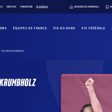
ILS
EMPLOIS
FONDATION
JE SIGNALE
MAISON DU HANDBALL
B
IONS
ÉQUIPES DE FRANCE
VIE DU HAND
VIE FÉDÉRALE
- OLIVIER KRUMBHOLZ
 KRUMBHOLZ