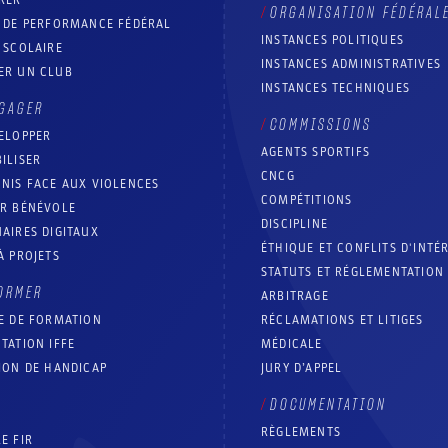
ORGANISATION FÉDÉRAL
T DE PERFORMANCE FÉDÉRAL
INSTANCES POLITIQUES
 SCOLAIRE
INSTANCES ADMINISTRATIVES
ER UN CLUB
INSTANCES TECHNIQUES
GAGER
COMMISSIONS
ELOPPER
AGENTS SPORTIFS
ILISER
CNCG
NIS FACE AUX VIOLENCES
COMPÉTITIONS
IR BÉNÉVOLE
DISCIPLINE
AIRES DIGITAUX
ÉTHIQUE ET CONFLITS D'INTÉ
À PROJETS
STATUTS ET RÉGLEMENTATION
ORMER
ARBITRAGE
E DE FORMATION
RÉCLAMATIONS ET LITIGES
TATION IFFE
MÉDICALE
ION DE HANDICAP
JURY D’APPEL
DOCUMENTATION
RÈGLEMENTS
E FIR