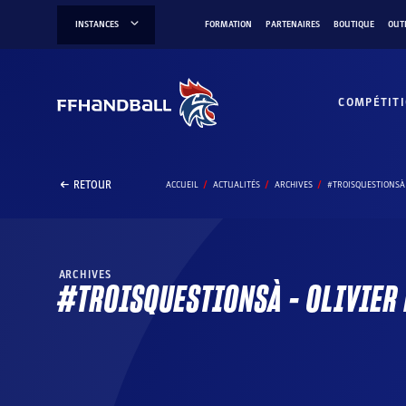
Aller
INSTANCES
FORMATION
PARTENAIRES
BOUTIQUE
OUT
au
contenu
COMPÉTIT
RETOUR
ACCUEIL
ACTUALITÉS
ARCHIVES
#TROISQUESTIONSÀ 
ARCHIVES
#TROISQUESTIONSÀ – OLIVIER