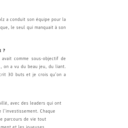
lz a conduit son équipe pour la
pique, le seul qui manquait à son
t ?
n avait comme sous-objectif de
 on a vu du beau jeu, du liant.
it 30 buts et je crois qu’on a
llé, avec des leaders qui ont
de l’investissement. Chaque
le parcours de vie tout
mément et les joueuses