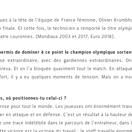
ues à la tête de l’équipe de France féminine, Olivier Krumbho
 finale. Et cette fois, le technicien a remporté le titre olym
atre couronnes. (Mondiaux 2003 et 2017, Euro 2018).
 permis de dominer à ce point le champion olympique sortan
e extraordinaire, avec des gardiennes extraordinaires. O
ireva. Et on l’a bloquée quasiment tout le match. En attaque,
ort, il y a eu quelques moments de tension. Mais on a inscr
s, où positionnes-tu celui-ci ?
nse pour tout le monde. Les joueuses ont énormément travai
er en attaque et en défense. C’est un résultat à la hauteur 
sse une trace indélébile dans le parcours de l’entraîneur, dans 
e victoire est la victoire du travail : le staff travaille énor