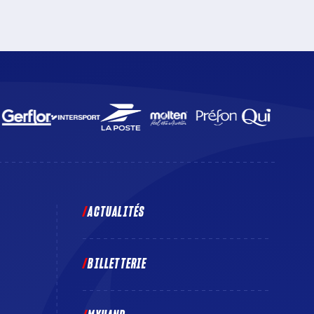
guerre déclenchée par la Russie, qui se présentera
aux Docks Océane. Un match à suivre en direct sur
beIN SPORTS 3 et sur la Chaîne l’Équipe.
ACTUALITÉS
BILLETTERIE