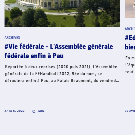
ARCHI
#Ed
ARCHIVES
#Vie fédérale - L'Assemblée générale
bie
fédérale enfin à Pau
En m
l’éq
Reportée à deux reprises (2020 puis 2021), l’Assemblée
tout
générale de la FFHandball 2022, 95e du nom, se
son 
déroulera enfin à Pau, au Palais Beaumont, du vendredi
29 au samedi 30 avril. Les représentants des territoires
(comités et ligues) de France métropolitaine et ultra-
marine seront tous rassemblés, une première depuis
2019 et la dernière A.G. en présentiel.
27 AVR. 2022
MIN.
25 AVR