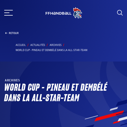
Aller
au
contenu
RETOUR
ACCUEIL
ACTUALITÉS
ARCHIVES
WORLD CUP - PINEAU ET DEMBÉLÉ DANS LA ALL-STAR-TEAM
ARCHIVES
WORLD CUP – PINEAU ET DEMBÉLÉ
DANS LA ALL-STAR-TEAM