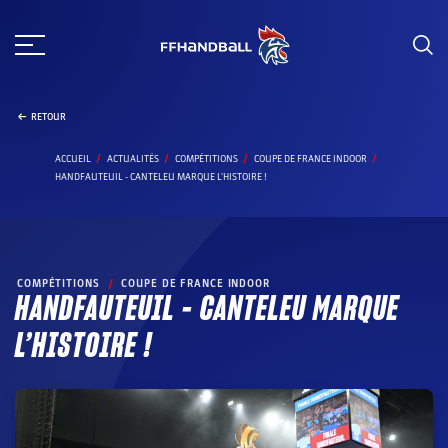
Aller
au
contenu
RETOUR
ACCUEIL
ACTUALITÉS
COMPÉTITIONS
COUPE DE FRANCE INDOOR
HANDFAUTEUIL - CANTELEU MARQUE L'HISTOIRE !
COMPÉTITIONS
/
COUPE DE FRANCE INDOOR
HANDFAUTEUIL – CANTELEU MARQUE
L’HISTOIRE !