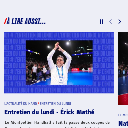
À LIRE AUSSI...
COMPÉTITIONS
/
COUPE DE FRANCE INDOOR
COMPÉ
NatFem - Metz Handball pour une
Fed