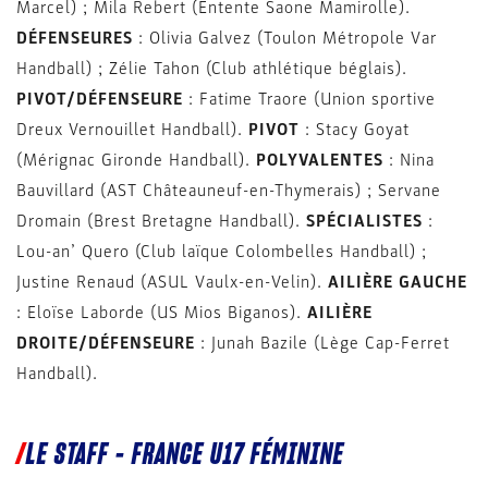
Marcel) ; Mila Rebert (Entente Saone Mamirolle).
DÉFENSEURES
: Olivia Galvez (Toulon Métropole Var
Handball) ; Zélie Tahon (Club athlétique béglais).
PIVOT/DÉFENSEURE
: Fatime Traore (Union sportive
Dreux Vernouillet Handball).
PIVOT
: Stacy Goyat
(Mérignac Gironde Handball).
POLYVALENTES
: Nina
Bauvillard (AST Châteauneuf-en-Thymerais) ; Servane
Dromain (Brest Bretagne Handball).
SPÉCIALISTES
:
Lou-an’ Quero (Club laïque Colombelles Handball) ;
Justine Renaud (ASUL Vaulx-en-Velin).
AILIÈRE GAUCHE
: Eloïse Laborde (US Mios Biganos).
AILIÈRE
DROITE/DÉFENSEURE
: Junah Bazile (Lège Cap-Ferret
Handball).
LE STAFF – FRANCE U17 FÉMININE