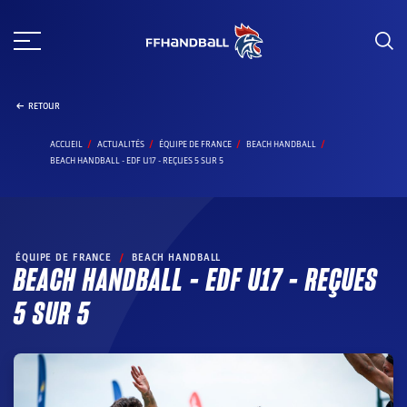
Aller
au
contenu
RETOUR
ACCUEIL
ACTUALITÉS
ÉQUIPE DE FRANCE
BEACH HANDBALL
BEACH HANDBALL - EDF U17 - REÇUES 5 SUR 5
ÉQUIPE DE FRANCE
/
BEACH HANDBALL
BEACH HANDBALL – EDF U17 – REÇUES
5 SUR 5