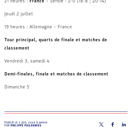
21 heures :
France
– Serbie : 2-0 (18-8 ; 20-14)
Jeudi 2 juillet
19 heures : Allemagne – France
Tour principal, quarts de finale et matches de
classement
Vendredi 3, samedi 4
Demi-finales, finale et matches de classement
Dimanche 5
PUBLIÉ LE
2 JUIL. 2026 À 08H05
PAR
PHILIPPE PAILHORIÈS