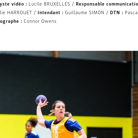
yste vidéo :
Lucile BRUXELLES /
Responsable communication
élie HARROUET /
Intendant :
Guillaume SIMON /
DTN :
Pasca
ographe :
Connor Owens