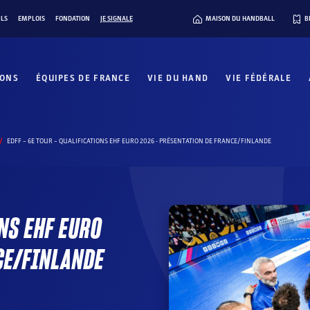
ILS
EMPLOIS
FONDATION
JE SIGNALE
MAISON DU HANDBALL
B
IONS
ÉQUIPES DE FRANCE
VIE DU HAND
VIE FÉDÉRALE
EDFF – 6E TOUR – QUALIFICATIONS EHF EURO 2026 - PRÉSENTATION DE FRANCE/FINLANDE
ONS EHF EURO
CE/FINLANDE