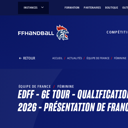
Aller
INSTANCES
FORMATION
PARTENAIRES
BOUTIQUE
OUT
au
contenu
COMPÉTIT
RETOUR
ACCUEIL
ACTUALITÉS
ÉQUIPE DE FRANCE
FÉMININE
ÉQUIPE DE FRANCE
/
FÉMININE
EDFF – 6E TOUR – QUALIFICATI
2026 – PRÉSENTATION DE FRAN