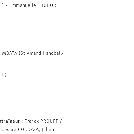
 HB) – Emmanuelle THOBOR
 MBATA (St Amand Handball-
all)
ntraîneur :
Franck PROUFF /
Cesare COCUZZA, Julien