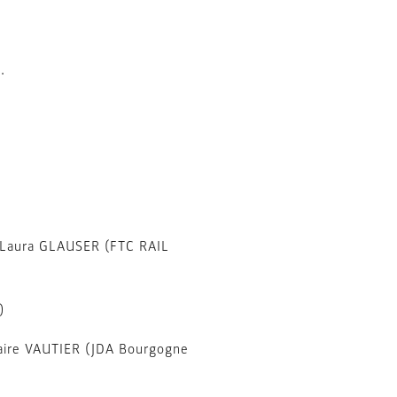
a.
– Laura GLAUSER (FTC RAIL
)
laire VAUTIER (JDA Bourgogne