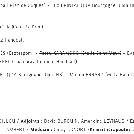
ll Plan de Cuques) – Lilou PINTAT (JDA Bourgogne Dijon
CEK (Cap. RK Krim)
z Handball)
S (Esztergom) –
Fatou KARAMOKO (Stella Saint Maur)
– Eva
DENEL (Chambray Touraine Handball)
ET (JDA Bourgogne Dijon HB) – Manon ERRARD (Metz Handb
DILLOU /
Adjoints :
David BURGUIN, Amandine LEYNAUD /
E
t LAMBERT /
Médecin :
Cindy CONORT /
Kinésithérapeutes :