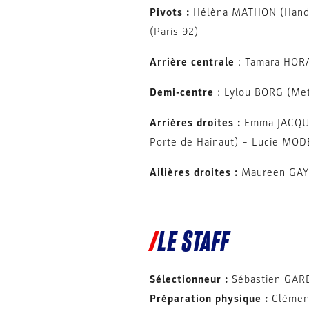
Pivots :
Hélèna MATHON (Handba
(Paris 92)
Arrière
centrale
: Tamara HORA
Demi-centre
: Lylou BORG (Met
Arrières droites :
Emma JACQUE
Porte de Hainaut) – Lucie MO
Ailières droites :
Maureen GAY
LE STAFF
Sélectionneur :
Sébastien GAR
Préparation physique :
Clémen