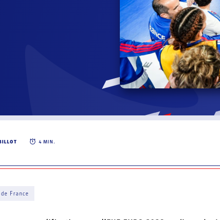
BILLOT
4
MIN.
 de France