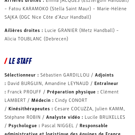
Arrières droites :
Emma JACQUES (Esztergom Handball)
– Fatou KARAMOKO (Stella Saint Maur) – Marie-Hélène
SAJKA (OGC Nice Côte d’Azur Handball)
Ailières droites :
Lucie GRANIER (Metz Handball) –
Alicia TOUBLANC (Debrecen)
LE STAFF
Sélectionneur :
Sébastien GARDILLOU /
Adjoints
:
David BURGUIN, Amandine LEYNAUD /
Entraîneur
:
Franck PROUFF /
Préparation physique :
Clément
LAMBERT /
Médecin :
Cindy CONORT
/
Kinésithérapeutes :
Cesare COCUZZA, Julien KAMM,
Stéphane ROBIN /
Analyste vidéo :
Lucile BRUXELLES
/
Psychologue :
Pascal NIGGEL /
Responsable
administrative et logistique des équipes de France