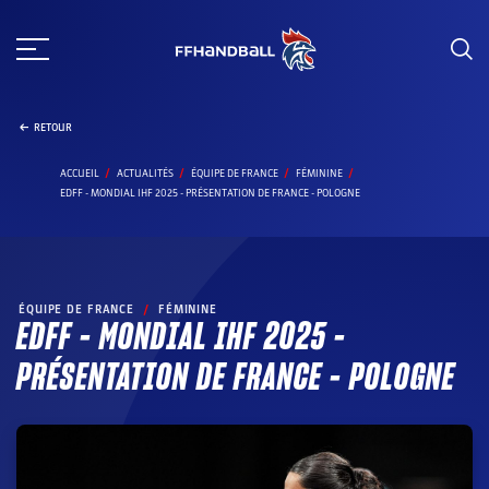
Aller
au
contenu
RETOUR
ACCUEIL
ACTUALITÉS
ÉQUIPE DE FRANCE
FÉMININE
EDFF - MONDIAL IHF 2025 - PRÉSENTATION DE FRANCE - POLOGNE
ÉQUIPE DE FRANCE
/
FÉMININE
EDFF – MONDIAL IHF 2025 –
PRÉSENTATION DE FRANCE – POLOGNE