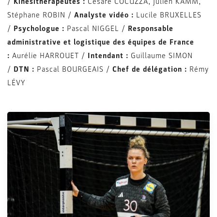
/
Kinésithérapeutes :
Cesare COCUZZA, Julien KAMM,
Stéphane ROBIN /
Analyste vidéo :
Lucile BRUXELLES
/
Psychologue :
Pascal NIGGEL /
Responsable
administrative et logistique des équipes de France
:
Aurélie HARROUET /
Intendant :
Guillaume SIMON
/
DTN :
Pascal BOURGEAIS /
Chef de délégation :
Rémy
LÉVY