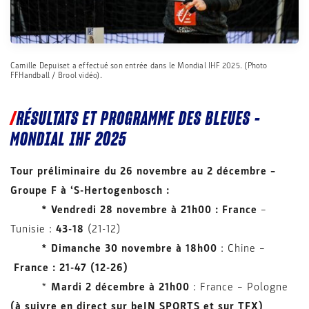
Camille Depuiset a effectué son entrée dans le Mondial IHF 2025. (Photo
FFHandball / Brool vidéo).
RÉSULTATS ET PROGRAMME DES BLEUES –
MONDIAL IHF 2025
Tour préliminaire du 26 novembre au 2 décembre –
Groupe F à ‘
S-Hertogenbosch
:
* Vendredi 28 novembre à 21h00 : France
–
Tunisie :
43-18
(21-12)
* Dimanche 30 novembre à 18h00
: Chine –
France : 21-47 (12-26)
*
Mardi 2 décembre
à 21h00
: France – Pologne
(à suivre en direct sur beIN SPORTS
et sur TFX)