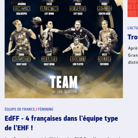
L’ACT
Tro
Aprè
Gran
dist
2026
(Met
jeun
par 
ÉQUIPE DE FRANCE
/
FÉMININE
EdFF - 4 françaises dans l'équipe type
de l'EHF !