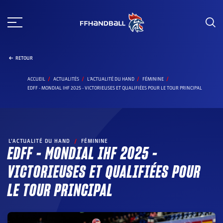
Aller
au
contenu
RETOUR
ACCUEIL
ACTUALITÉS
L’ACTUALITÉ DU HAND
FÉMININE
EDFF - MONDIAL IHF 2025 - VICTORIEUSES ET QUALIFIÉES POUR LE TOUR PRINCIPAL
L’ACTUALITÉ DU HAND
/
FÉMININE
EDFF – MONDIAL IHF 2025 –
VICTORIEUSES ET QUALIFIÉES POUR
LE TOUR PRINCIPAL