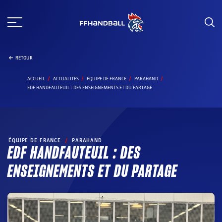
Aller
au
contenu
RETOUR
ACCUEIL
ACTUALITÉS
ÉQUIPE DE FRANCE
PARAHAND
EDF HANDFAUTEUIL : DES ENSEIGNEMENTS ET DU PARTAGE
ÉQUIPE DE FRANCE
/
PARAHAND
EDF HANDFAUTEUIL : DES
ENSEIGNEMENTS ET DU PARTAGE