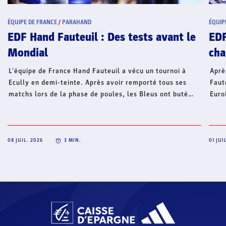
ÉQUIPE DE FRANCE
/
PARAHAND
ÉQUIPE D
EDF Hand Fauteuil : Des tests avant le
EDF 
Mondial
chal
L'équipe de France Hand Fauteuil a vécu un tournoi à
Après 
Ecully en demi-teinte. Après avoir remporté tous ses
Fauteui
matchs lors de la phase de poules, les Bleus ont buté
EuroHan
tour à tour face aux États-Unis puis au Portugal. Un
tournoi
tournoi qui a servi de test à l'équipe de France en
prépar
prévision du Mondial.
septem
08 JUIL. 2026
3
MIN.
01 JUIL. 