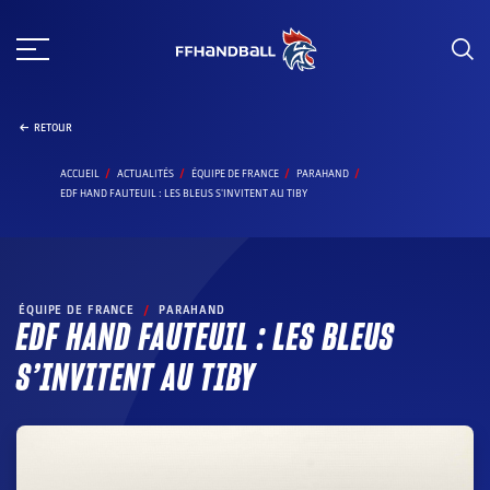
Aller
au
contenu
RETOUR
ACCUEIL
ACTUALITÉS
ÉQUIPE DE FRANCE
PARAHAND
EDF HAND FAUTEUIL : LES BLEUS S'INVITENT AU TIBY
ÉQUIPE DE FRANCE
/
PARAHAND
EDF HAND FAUTEUIL : LES BLEUS
S’INVITENT AU TIBY