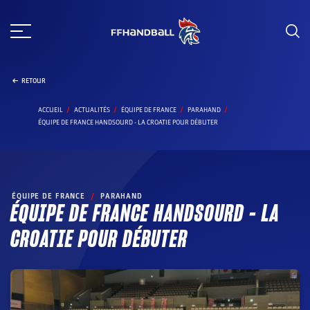
Aller
au
contenu
RETOUR
ACCUEIL
ACTUALITÉS
ÉQUIPE DE FRANCE
PARAHAND
ÉQUIPE DE FRANCE HANDSOURD - LA CROATIE POUR DÉBUTER
ÉQUIPE DE FRANCE
/
PARAHAND
ÉQUIPE DE FRANCE HANDSOURD – LA
CROATIE POUR DÉBUTER