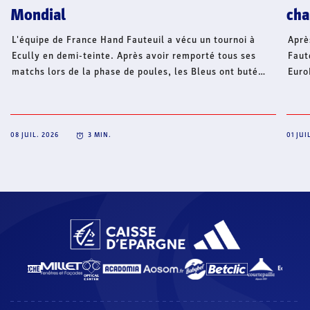
Mondial
cha
L'équipe de France Hand Fauteuil a vécu un tournoi à
Aprè
Ecully en demi-teinte. Après avoir remporté tous ses
Faut
matchs lors de la phase de poules, les Bleus ont buté
Euro
tour à tour face aux États-Unis puis au Portugal. Un
tour
tournoi qui a servi de test à l'équipe de France en
prép
prévision du Mondial.
sept
08 JUIL. 2026
3
MIN.
01 JUI