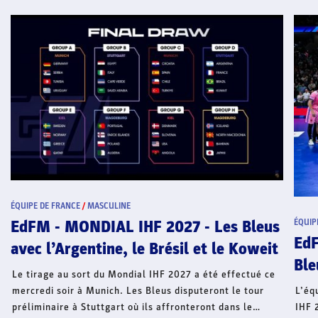
ÉQUIPE DE FRANCE
/
MASCULINE
ÉQUIP
EdFM - Qualifs Mondial IHF 2027 - Les
EdF
Bleus qualifiés pour le Mondial
Pré
tch
L’équipe de France a validé son billet pour le Mondial
IHF 2027 (en Allemagne du 13 au 31 janvier). Après son
Aprè