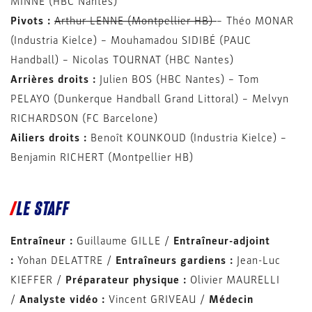
MINNE (HBC Nantes)
Pivots :
Arthur LENNE (Montpellier HB)
– Théo MONAR
(Industria Kielce) – Mouhamadou SIDIBÉ (PAUC
Handball) – Nicolas TOURNAT (HBC Nantes)
Arrières droits :
Julien BOS (HBC Nantes) – Tom
PELAYO (Dunkerque Handball Grand Littoral) – Melvyn
RICHARDSON (FC Barcelone)
Ailiers droits :
Benoît KOUNKOUD (Industria Kielce) –
Benjamin RICHERT (Montpellier HB)
LE STAFF
Entraîneur :
Guillaume GILLE /
Entraîneur-adjoint
:
Yohan DELATTRE /
Entraîneurs gardiens :
Jean-Luc
KIEFFER /
Préparateur physique :
Olivier MAURELLI
/
Analyste vidéo :
Vincent GRIVEAU /
Médecin