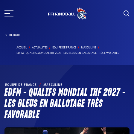
Aller
au
contenu
RETOUR
ACCUEIL
ACTUALITÉS
ÉQUIPE DE FRANCE
MASCULINE
EDFM - QUALIFS MONDIAL IHF 2027 - LES BLEUS EN BALLOTAGE TRÈS FAVORABLE
ÉQUIPE DE FRANCE
/
MASCULINE
EDFM – QUALIFS MONDIAL IHF 2027 –
LES BLEUS EN BALLOTAGE TRÈS
FAVORABLE