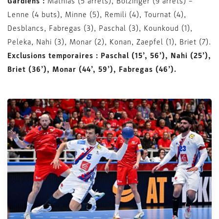
Gardiens :
Mathias (5 arrêts), Bolzinger (9 arrêts) –
Lenne (4 buts), Minne (5), Remili (4), Tournat (4),
Desblancs, Fabregas (3), Paschal (3), Kounkoud (1),
Peleka, Nahi (3), Monar (2), Konan, Zaepfel (1), Briet (7).
Exclusions temporaires : Paschal (15’, 56’), Nahi (25’),
Briet (36’), Monar (44’, 59’), Fabregas (46’).