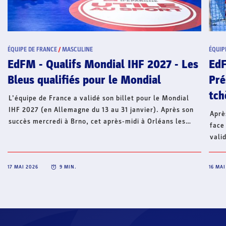
ÉQUIPE DE FRANCE
/
MASCULINE
ÉQUIP
EdFM - Qualifs Mondial IHF 2027 - Les
EdF
Bleus qualifiés pour le Mondial
Pré
tch
L’équipe de France a validé son billet pour le Mondial
IHF 2027 (en Allemagne du 13 au 31 janvier). Après son
Aprè
succès mercredi à Brno, cet après-midi à Orléans les
face
hommes de Talant Dujshebaev ont décroché une nouvelle
vali
victoire face à la République tchèque par 36 à 31 (21-13).
(All
Les Bleus seront à nouveau rassemblés à l’automne
Pour
prochain pour le début des qualifications à l’EHF EURO
17 MAI 2026
9
MIN.
16 MAI
la v
2026 avec un premier match face à la Roumanie le jeudi
jeu 
5 novembre à Aix-en-Provence. La billetterie ouvrira le
tchè
mardi 26 mai à 12h00.
SPOR