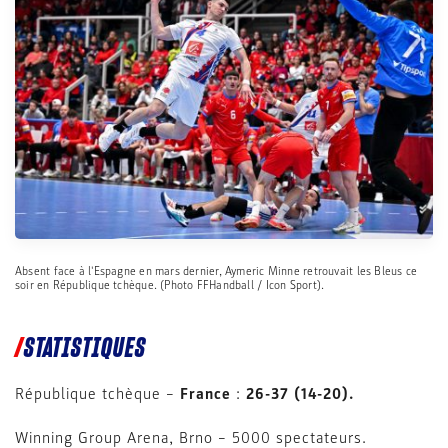
Absent face à l'Espagne en mars dernier, Aymeric Minne retrouvait les Bleus ce
soir en République tchèque. (Photo FFHandball / Icon Sport).
STATISTIQUES
République tchèque –
France
:
26-37 (14-20).
Winning Group Arena, Brno – 5000 spectateurs.