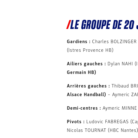
LE GROUPE DE 20
Gardiens :
Charles BOLZINGER (
(Istres Provence HB)
Ailiers gauches :
Dylan NAHI (I
Germain HB)
Arrières gauches :
Thibaud BR
Alsace Handball)
– Aymeric ZA
Demi-centres :
Aymeric MINNE 
Pivots :
Ludovic FABREGAS (Cap,
Nicolas TOURNAT (HBC Nantes