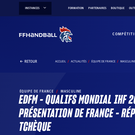
Aller
INSTANCES
FORMATION
PARTENAIRES
BOUTIQUE
OUT
au
contenu
COMPÉTIT
RETOUR
ACCUEIL
ACTUALITÉS
ÉQUIPE DE FRANCE
MASCULIN
ÉQUIPE DE FRANCE
/
MASCULINE
EDFM – QUALIFS MONDIAL IHF 2
PRÉSENTATION DE FRANCE – RÉ
TCHÈQUE