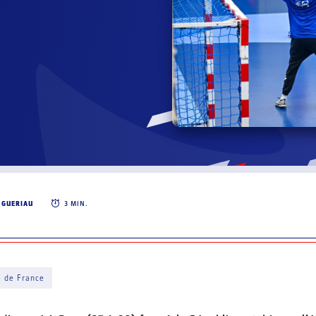
 GUERIAU
3
MIN.
e de France