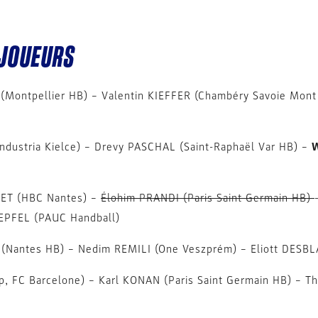
 JOUEURS
Montpellier HB) – Valentin KIEFFER (Chambéry Savoie Mon
ndustria Kielce) – Drevy PASCHAL (Saint-Raphaël Var HB) –
W
IET (HBC Nantes) –
Élohim PRANDI (Paris Saint Germain HB)
EPFEL (PAUC Handball)
(Nantes HB) – Nedim REMILI (One Veszprém) – Eliott DESB
 FC Barcelone) – Karl KONAN (Paris Saint Germain HB) – Th
)