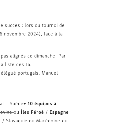
e succès : lors du tournoi de
(6 novembre 2024), face à la
t pas alignés ce dimanche. Par
 liste des 16.
 délégué portugais, Manuel
gal – Suède
+ 10 équipes à
govine
ou
Îles Féroé
/
Espagne
ie / Slovaquie ou Macédoine-du-