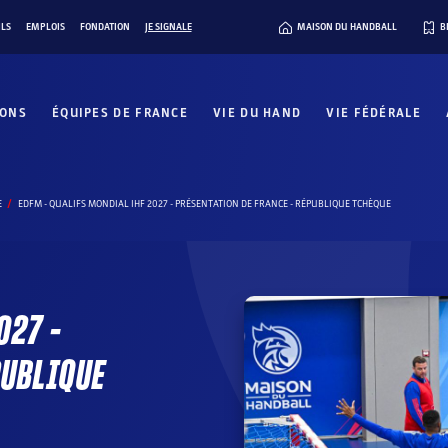
ILS
EMPLOIS
FONDATION
JE SIGNALE
MAISON DU HANDBALL
B
IONS
ÉQUIPES DE FRANCE
VIE DU HAND
VIE FÉDÉRALE
E
EDFM - QUALIFS MONDIAL IHF 2027 - PRÉSENTATION DE FRANCE - RÉPUBLIQUE TCHÈQUE
027 –
PUBLIQUE