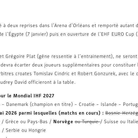
é à deux reprises dans l’Arena d’Orléans et remporté autant d
de l’Égypte (7 janvier) puis en ouverture de l’EHF EURO Cup 
et Grégoire Plat (gêne ressentie à l’entrainement), ne seron
devra écarter deux joueurs supplémentaires pour constituer la
arbitres croates Tomislav Cindric et Robert Gonzurek, avec le
udrey David officieront à la table.
our le Mondial IHF 2027
– Danemark (champion en titre) – Croatie – Islande – Portu
mai 2026 parmi lesquelles (matchs en cours) :
Bosnie-Herzé
e / Grèce ou Pays-Bas /
Norvège
ou Turquie
/ Suisse ou Ital
 / Serbie ou Hongrie